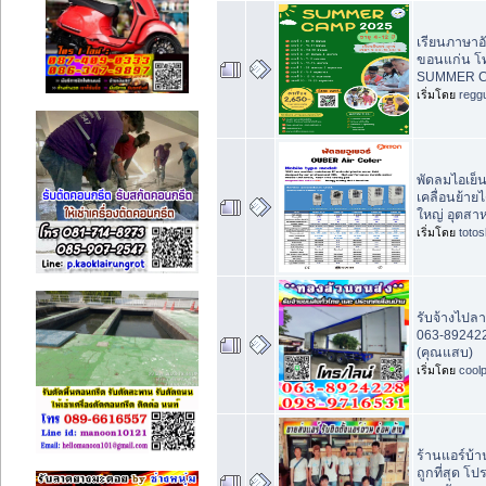
เรียนภาษาอั
ขอนแก่น โ
SUMMER C
เริ่มโดย
regg
พัดลมไอเย็น
เคลื่อนย้าย
ใหญ่ อุตสา
เริ่มโดย
toto
รับจ้างไปล
063-892422
(คุณแสบ)
เริ่มโดย
cool
ร้านแอร์บ้า
ถูกที่สุด โ