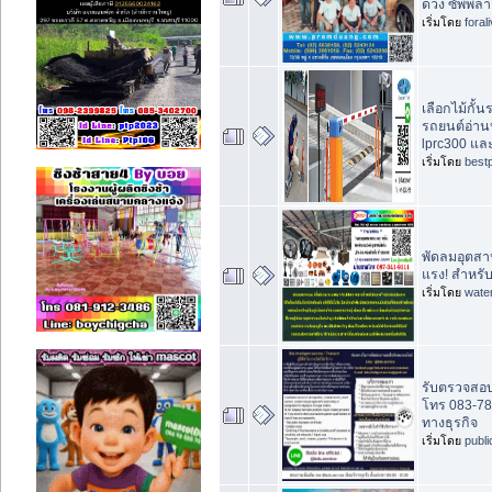
ดวง ซัพพลา
เริ่มโดย
foral
เลือกไม้กั้
รถยนต์อ่าน
lprc300 แล
เริ่มโดย
best
พัดลมอุตสา
แรง! สำหรั
เริ่มโดย
wate
รับตรวจสอบ
โทร 083-78
ทางธุรกิจ
เริ่มโดย
publ