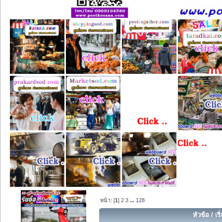
หน้า: [
1
]
2
3
...
128
หัวข้อ
/
เร