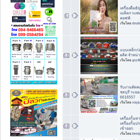
เครื่องดื่มธ
เมล็ดกาแฟส
คอฟฟ์.
เริ่มโดย
doub
แบบเหล็กก่
ผลิต จำหน่า
เริ่มโดย
gozil
รับงานตัดค
ชลบุรี ระยอ
6616557
เริ่มโดย
sayj
เครื่องกั้นท
เครื่องกั้นป
เข้าออก.
เริ่มโดย
best