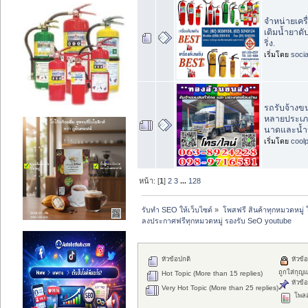
จำหน่ายเครื่
เติมน้ำยาดับ
ริ่ง.
เริ่มโดย
socia
รถรับจ้างข
หลายประเภท 
นาดและน้ำ
เริ่มโดย
cool
หน้า: [
1
]
2
3
...
128
รับทำ SEO ให้เว็บไซต์
»
โพสฟรี สินค้าทุกหมวดหมู่
ลงประกาศฟรีทุกหมวดหมู่ รองรับ SeO youtube
หัวข้อปกติ
หัวข้อท
ถูกใส่กุญ
Hot Topic (More than 15 replies)
หัวข้อ
Very Hot Topic (More than 25 replies)
โพลล