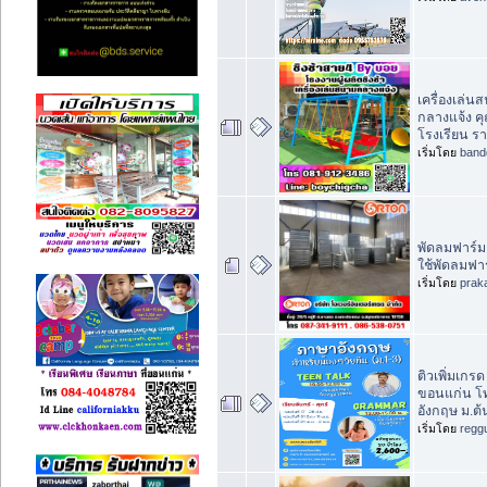
เครื่องเล่น
กลางแจ้ง ค
โรงเรียน ร
เริ่มโดย
band
พัดลมฟาร์ม
ใช้พัดลมฟา
เริ่มโดย
prak
ติวเพิ่มเกร
ขอนแก่น โท
อังกฤษ ม.ต
เริ่มโดย
regg