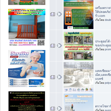
เครื่องตรวจจ
ให้ปลอดภัย? 
รั่ว.com
เริ่มโดย
doub
ประตูออโต้
ของประตูออ
เริ่มโดย
prom
แคลเซียมมา
เม็ด,แคลเซ
แบทช์
เริ่มโดย
poly
ตรวจโซลาร์
เริ่มโดย
aven