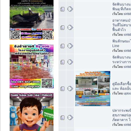
จัดฟันบางน
ฟันผุ ที่เก
เริ่มโดย
sirit
อาหารคนป่
วันที่ไม่สบ
ฟื้นตัวไว
เริ่มโดย
sirit
ฟันลักษณะไ
Line
เริ่มโดย
sirit
จัดฟันบางนา:
ระหว่างกา
เริ่มโดย
sirit
คู่มือเลือกซ
และ ห้องเย็
เริ่มโดย
upto
ปลากระพงนึ่ง
สุขภาพอร่อ
ภัตตาคาร โ
เริ่มโดย
sirit