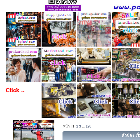
หน้า: [
1
]
2
3
...
128
หัวข้อ
/
เร