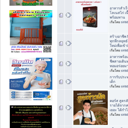
อาหารสำเร็
โลเนสไก่ เน
พร้อมทาน
เริ่มโดย
sirit
สร้างอาชีพ 
ทุกที่กลยุ
ใหม่เพื่อเข้า
เริ่มโดย
sirit
อาหารพร้อม
ชีพสายเดิน
หอมอร่อยมา
เริ่มโดย
sirit
การรับประ
เด็ก
เริ่มโดย
sirit
คอร์ส สูตรล
รายได้จากคร
เยอะ ได้กำ
เริ่มโดย
sirit