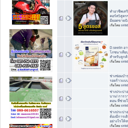
ทำอาชีพเสริ
คอร์ส5สูตรซ
มียอดขายปั
เริ่มโดย
sirit
D.seelin อ
โภชนาเทียบ
สำหรับลูกค
เริ่มโดย
sirit
ช่างซ่อมบำรุ
รอยร้าวแบบ
เริ่มโดย
sirit
ช่างประปาอ
บาน! การวา
ตอน ที่ช่วย
เริ่มโดย
sirit
ช่างประปาอ
ต้องมีการเด
อย่างไรให้
เริ่มโดย
sirit