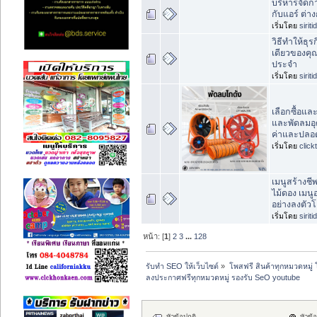
บริหารจัดก
กับแอร์ ต่า
เริ่มโดย
sirit
วิธีทำให้ธุ
เดียวของคุ
ประจำ
เริ่มโดย
sirit
เลือกซื้อแล
และพัดลมอุ
ค่าและปลอด
เริ่มโดย
clic
เมนูสร้างชีพ
ไม้ดอง เมนู
อย่างลงตัวโ
เริ่มโดย
sirit
หน้า: [
1
]
2
3
...
128
รับทำ SEO ให้เว็บไซต์
»
โพสฟรี สินค้าทุกหมวดหมู่
ลงประกาศฟรีทุกหมวดหมู่ รองรับ SeO youtube
หัวข้อปกติ
หัวข้อท