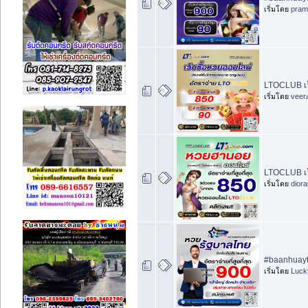
เริ่มโดย
pram
LTOCLUB เว็
เริ่มโดย
veer
LTOCLUB เว
เริ่มโดย
dior
#baanhuayth
เริ่มโดย
Luck