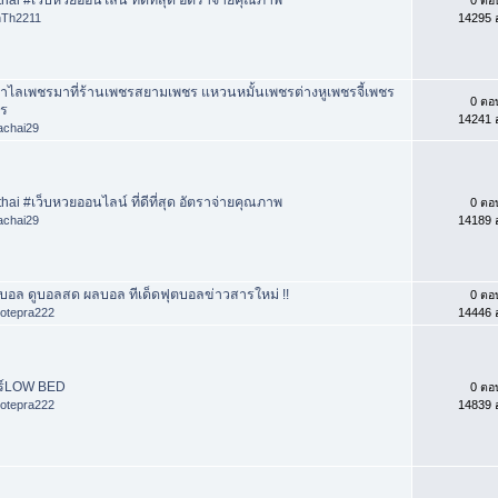
nTh2211
14295 อ
กำไลเพชรมาที่ร้านเพชรสยามเพชร แหวนหมั้นเพชรต่างหูเพชรจี้เพชร
0 ตอ
ร
14241 อ
achai29
ai #เว็บหวยออนไลน์ ที่ดีที่สุด อัตราจ่ายคุณภาพ
0 ตอ
achai29
14189 อ
ลบอล ดูบอลสด ผลบอล ทีเด็ดฟุตบอลข่าวสารใหม่ !!
0 ตอ
otepra222
14446 อ
ร์LOW BED
0 ตอ
otepra222
14839 อ