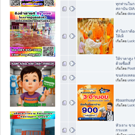
ทุกท่านในก
สถาบัน GIA
เริ่มโดย
dior
ทําไมเราต้อ
ให้เห็
เริ่มโดย
Luck
ให้ราคาสูง
ด้วยชื่อเสี
เริ่มโดย
Post
ขนส่งแหลมฉ
เริ่มโดย
unio
#baanhuayt
เริ่มโดย
Luck
หัวเจาะ ขาย
กระแท
เริ่มโดย
unio