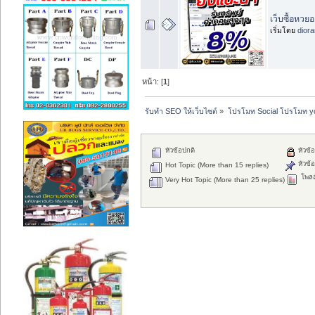
เว็บซื้อหว
เริ่มโดย
dior
หน้า: [
1
]
รับทำ SEO ให้เว็บไซต์
»
โปรโมท Social โปรโมท y
หัวข้อปกติ
หัวข้อ
หัวข้อ
Hot Topic (More than 15 replies)
โพลล
Very Hot Topic (More than 25 replies)