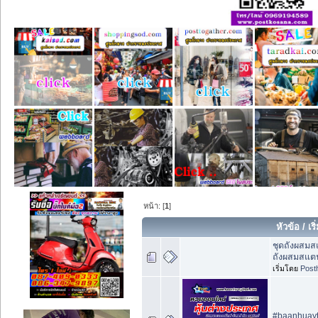
หน้า: [
1
]
หัวข้อ
/
เร
ชุดถังผสมส
ถังผสมสแต
เริ่มโดย
Post
#baanhuayth