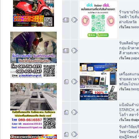
ร้านขายไข่ส
ไฟฟ้า ไข่สั
ต่างจังหวัด
เริ่มโดย
twee
รับผลิตผ้าผ
กลุ่ม ผ้าค
สี สายสะพา
เริ่มโดย
paipa
เครื่องสแกน
ช่วยลดเวล
พร้อมโปรแ
เริ่มโดย
best
แป้งมันสำป
STARCH, สต
โอก้า สตาร
เริ่มโดย tha
รับทำวิจัย
วิทยานิพนธ
ดุษฎีนิพนธ