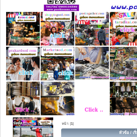
หน้า: [
1
]
หัวข้อ
/
เร