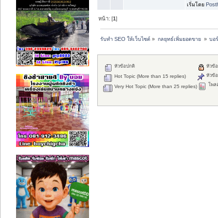
เริ่มโดย
Post
หน้า: [
1
]
รับทำ SEO ให้เว็บไซต์
»
กลยุทธ์เพิ่มยอดขาย 
»
บอร
หัวข้อปกติ
หัวข้อ
หัวข้อ
Hot Topic (More than 15 replies)
โพลล
Very Hot Topic (More than 25 replies)