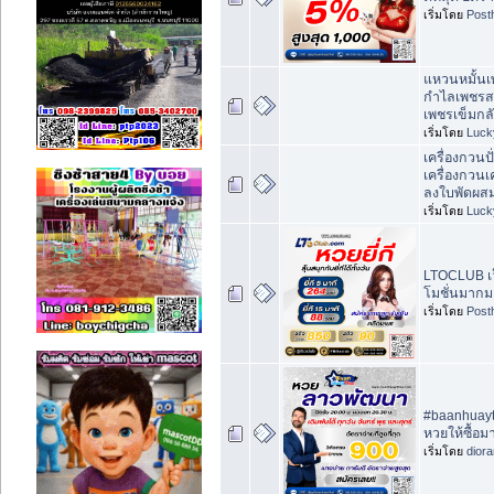
เริ่มโดย
Post
แหวนหมั้นเพ
กำไลเพชรสร
เพชรเข็มกล
เริ่มโดย
Luck
เครื่องกวนป
เครื่องกวนเ
ลงใบพัดผส
เริ่มโดย
Luck
LTOCLUB เว
โมชั่นมากมาย
เริ่มโดย
Post
#baanhuayt
หวยให้ซื้อ
เริ่มโดย
dior