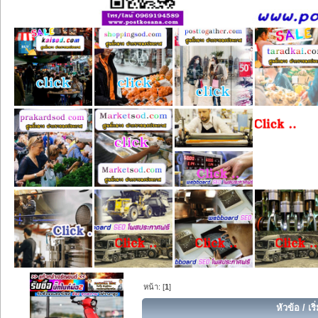
หน้า: [
1
]
หัวข้อ
/
เร