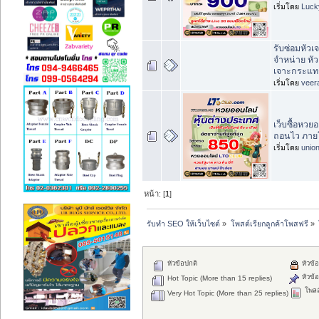
เริ่มโดย
Luck
รับซ่อมหัวเ
จำหน่าย หั
เจาะกระแทก
เริ่มโดย
veer
เว็บซื้อหว
ถอนไว ภายใ
เริ่มโดย
unio
หน้า: [
1
]
รับทำ SEO ให้เว็บไซต์
»
โพสต์เรียกลูกค้าโพสฟรี
»
หัวข้อปกติ
หัวข้อ
หัวข้อ
Hot Topic (More than 15 replies)
โพลล
Very Hot Topic (More than 25 replies)