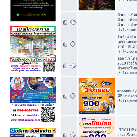
หัวเจาะเข็ม
หัวเจาะหัวทุ
หัวเจาะ จำ
เริ่มโดย
Luck
รับจำนำสิน
เพชรใบเซอร
จำนำ สินค้
เริ่มโดย
dior
ออล นิว ไทร
2018 เวอร์ช
ต่างจากไทย
เริ่มโดย
sirit
#baanhuayth
ดีที่สุด อัต
เริ่มโดย
pram
LTOCLUB เว
วงจรเรื่องห