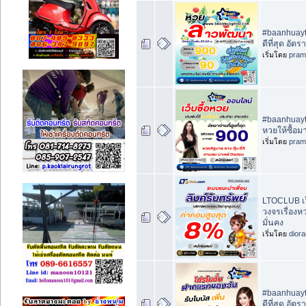
#baanhuayth
ดีที่สุด อัต
เริ่มโดย
pram
#baanhuayt
หวยให้ซื้อ
เริ่มโดย
pram
LTOCLUB เว
วงจรเรื่อง
มั่นคง
เริ่มโดย
dior
#baanhuayth
ดีที่สุด อัต