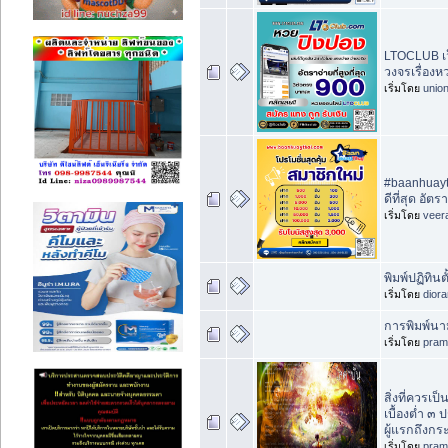
LTOCLUB เว
วงจรเรื่องห
เริ่มโดย
unio
#baanhuayth
ดีที่สุด อัต
เริ่มโดย
veer
พิมพ์ปฏิทินตั
เริ่มโดย
dior
การพิมพ์น
เริ่มโดย
pram
สิ่งที่ควรเ
เบื้องต่ำ ๓
ผู้แรกถึงกร
เริ่มโดย
pram