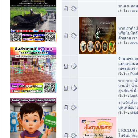
ขนส่งแหลมฉ
เริ่มโดย
Luck
หากเราดำเน
หรือ ไม่มีห
ด้วยเลย เรา
เริ่มโดย
dior
ร้านเพชร 
แบบแหวนหม
เพชรต้องร้
เริ่มโดย
Post
ขาย ขาย น
บวมน้ำ น้ำ
สุขภัณฑ์ น
เริ่มโดย
Luck
งานจัดเลี้ยง
บุฟเฟ่ต์อย่
เริ่มโดย
sirit
LTOCLUB เว
โมชั่นมากมาย