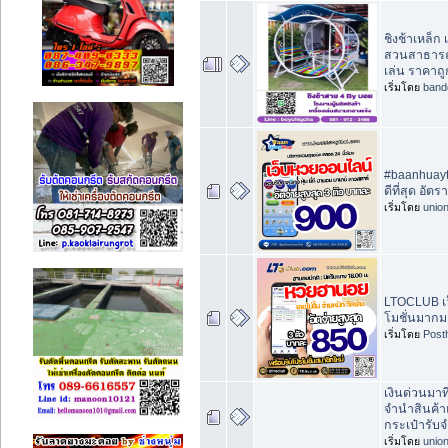
ชิงช้าเหล็ก
สวนสาธารณะ
เล่น ราคาถู
เริ่มโดย
band
#baanhuayth
ดีที่สุด อัต
เริ่มโดย
unio
LTOCLUB เว
โมชั่นมากมาย
เริ่มโดย
Post
เงินด่วนมา
จำนำสินค้
กระเป๋ารับ
เริ่มโดย
unio