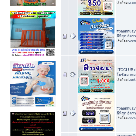
เริ่มโดย
pram
#baanhuayth
ดีที่สุด อัต
เริ่มโดย
veer
LTOCLUB เว
โมชั่นมากมาย
เริ่มโดย
Luck
#baanhuayth
ดีที่สุด อัต
เริ่มโดย
dior
กระชายพลั