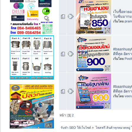
เว็บซื้อหว
โมชั่นมากม
เริ่มโดย
pram
#baanhuayth
ดีที่สุด อัต
เริ่มโดย
Post
#baanhuayth
ดีที่สุด อัต
เริ่มโดย
veer
หน้า: [
1
]
2
รับทำ SEO ให้เว็บไซต์
»
โพสฟรี สินค้าทุกหมวดหมู่