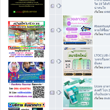
วิด 19 ได้จ
น่าสนใจ
เริ่มโดย
sirit
#baanhuayt
หวยให้ซื้อ
เริ่มโดย
Post
LTOCLUB เว
วงจรเรื่อง
มั่นคง
เริ่มโดย
pram
Ucore อาหา
ส่งฟรี โปร 
เก็บเงินปล
เริ่มโดย
doub