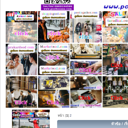
หน้า: [
1
]
2
หัวข้อ
/
เร