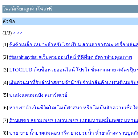
โพสต์เรียกลูกค้าโพสฟรี
หัวข้อ
(1/3)
>
>>
[1]
ชิงช้าเหล็ก เหมาะสำหรับโรงเรียน สวนสาธารณะ เครื่องเล่น
[2]
#baanhuaythai #เว็บหวยออนไลน์ ที่ดีที่สุด อัตราจ่ายคุณภาพ
[3]
LTOCLUB เว็บซื้อหวยออนไลน์ โปรโมชั่นมากมาย สมัครปุ๊บ รั
[4]
เงินด่วนมาที่รับจำนำสยามจำนำรับจำนำสินค้าแบรนด์เนมรับ
[5]
ขนส่งแหลมฉบัง สมาร์ทเวย์
[6]
หากเราดำเนินชีวิตโดยไม่มีศาสนา หรือ ไม่มีหลักความเชื่อใ
[7]
ร้านเพชร สยามเพชร แหวนเพชร แบบแหวนหมั้นเพชร แหวนค
[8]
ขาย ขาย น้ำยาผสมคอนกรีต,ยางบวมน้ำ น้ำยาล้างคราบปูนกั