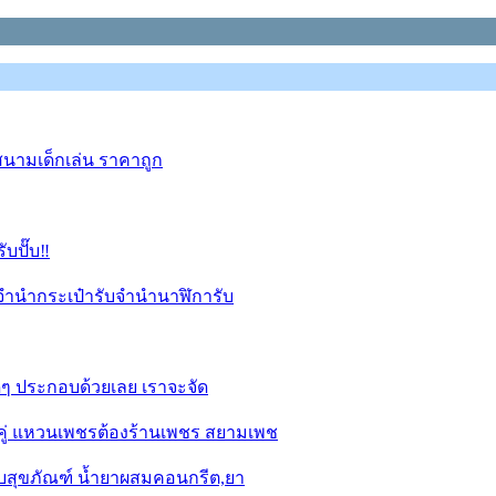
สนามเด็กเล่น ราคาถูก
บปั๊บ‼️
จำนำกระเป๋ารับจำนำนาฬิการับ
ดๆ ประกอบด้วยเลย เราจะจัด
ู่ แหวนเพชรต้องร้านเพชร สยามเพช
บสุขภัณฑ์ น้ำยาผสมคอนกรีต,ยา