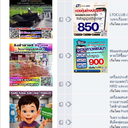
LTOCLUB เว
วงจรเรื่องห
เริ่มโดย
pram
#baanhuayt
หวยให้ซื้อ
เริ่มโดย
veer
เครื่องประ
สยามเพชรได
HRD และแ
เริ่มโดย
veer
เครื่องผสมส
กวนสารเคมี
ไฟฟ้าฝ่ายผ
เริ่มโดย
Post
วิเคราะห์ผ
ทีเด็ดฟุตบอ
เริ่มโดย
veer