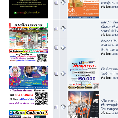
กระตุ้นความ
เริ่มโดย
sirit
ผลิตภัณฑ์เ
เอ็มเมด เพื
ราคาโปรโมช
เริ่มโดย
sirit
ต้องการเงิน
จำนำกระเป
สินค้าแบรน
เริ่มโดย
Luck
เว็บซื้อหว
โมชั่นมากม
เริ่มโดย
Post
บริการฉนวนก
เชี่ยวชาญด
โรงงานอุต
เริ่มโดย
sirit