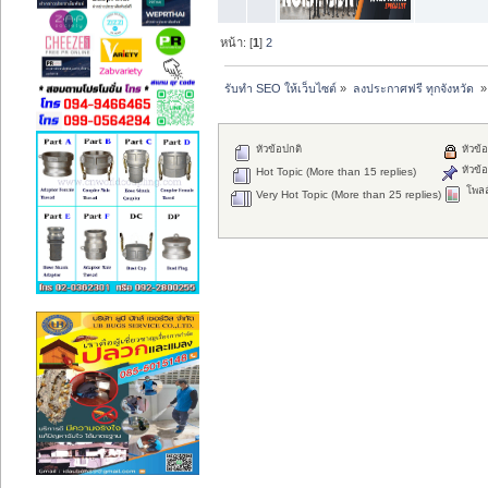
หน้า: [
1
]
2
รับทำ SEO ให้เว็บไซต์
»
ลงประกาศฟรี ทุกจังหวัด 
»
หัวข้อปกติ
หัวข้อ
หัวข้อ
Hot Topic (More than 15 replies)
โพลล
Very Hot Topic (More than 25 replies)