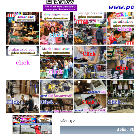
หน้า: [
1
]
2
หัวข้อ
/
เร