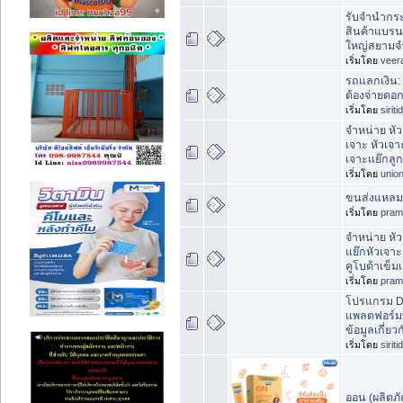
รับจำนำกระ
สินค้าแบรน
ใหญ่สยามจ
เริ่มโดย
veer
รถแลกเงิน: 
ต้องจ่ายดอก
เริ่มโดย
sirit
จำหน่าย หั
เจาะ หัวเจ
เจาะแย๊กลูก
เริ่มโดย
unio
ขนส่งแหลมฉ
เริ่มโดย
pram
จำหน่าย หั
แย๊กหัวเจ
คูโบต้าเข็
เริ่มโดย
pram
โปรแกรม Do
แพลตฟอร์มท
ข้อมูลเกี่ย
เริ่มโดย
sirit
ออน (ผลิตภั