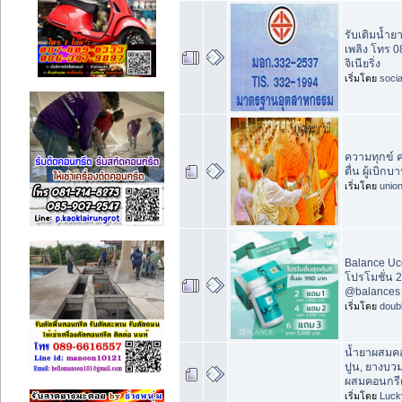
รับเติมน้ำย
เพลิง โทร 0
จิเนียริ่ง
เริ่มโดย
socia
ความทุกข์ ควา
ตื่น ผู้เบิกบ
เริ่มโดย
unio
Balance Uc
โปรโมชั่น 
@balances
เริ่มโดย
doub
น้ำยาผสมคอ
ปูน, ยางบว
ผสมคอนกรี
เริ่มโดย
Luck