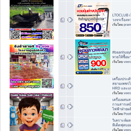
LTOCLUB เว
วงจรเรื่องห
เริ่มโดย
pram
#baanhuayt
หวยให้ซื้อ
เริ่มโดย
veer
เครื่องประ
สยามเพชรได
HRD และแ
เริ่มโดย
veer
เครื่องผสมส
กวนสารเคมี
ไฟฟ้าฝ่ายผ
เริ่มโดย
Post
วิเคราะห์ผ
ทีเด็ดฟุตบอ
เริ่มโดย
veer