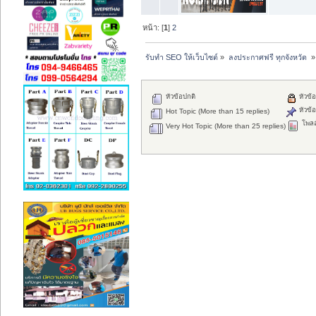
หน้า: [
1
]
2
รับทำ SEO ให้เว็บไซต์
»
ลงประกาศฟรี ทุกจังหวัด 
»
หัวข้อปกติ
หัวข้อ
หัวข้อ
Hot Topic (More than 15 replies)
โพลล
Very Hot Topic (More than 25 replies)