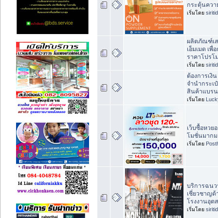
กระตุ้นความ
เริ่มโดย
sirit
ผลิตภัณฑ์เ
เอ็มเมด เพื
ราคาโปรโมช
เริ่มโดย
sirit
ต้องการเงิน
จำนำกระเป
สินค้าแบรน
เริ่มโดย
Luck
เว็บซื้อหว
โมชั่นมากม
เริ่มโดย
Post
บริการฉนวนก
เชี่ยวชาญด
โรงงานอุต
เริ่มโดย
sirit