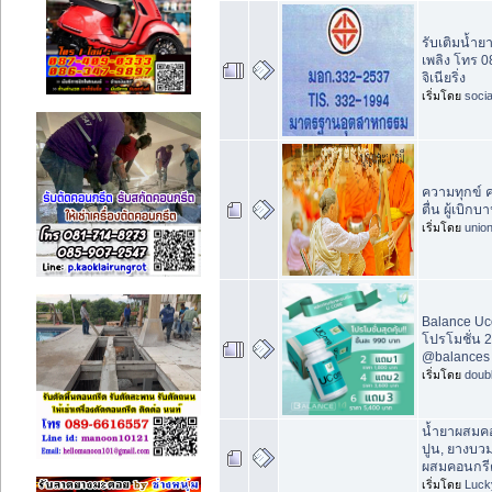
รับเติมน้ำย
เพลิง โทร 0
จิเนียริ่ง
เริ่มโดย
socia
ความทุกข์ ควา
ตื่น ผู้เบิกบ
เริ่มโดย
unio
Balance Uc
โปรโมชั่น 
@balances
เริ่มโดย
doub
น้ำยาผสมคอ
ปูน, ยางบว
ผสมคอนกรี
เริ่มโดย
Luck