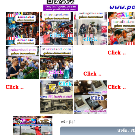
หน้า: [
1
]
2
หัวข้อ
/
เร