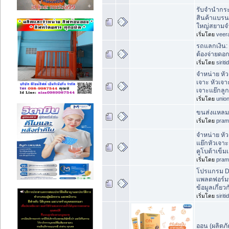
รับจำนำกระ
สินค้าแบรน
ใหญ่สยามจ
เริ่มโดย
veer
รถแลกเงิน: 
ต้องจ่ายดอก
เริ่มโดย
sirit
จำหน่าย หั
เจาะ หัวเจ
เจาะแย๊กลูก
เริ่มโดย
unio
ขนส่งแหลมฉ
เริ่มโดย
pram
จำหน่าย หั
แย๊กหัวเจ
คูโบต้าเข็
เริ่มโดย
pram
โปรแกรม Do
แพลตฟอร์มท
ข้อมูลเกี่ย
เริ่มโดย
sirit
ออน (ผลิตภั