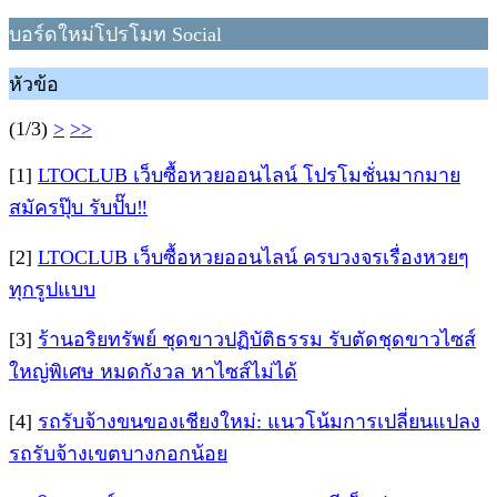
บอร์ดใหม่โปรโมท Social
หัวข้อ
(1/3)
>
>>
[1]
LTOCLUB เว็บซื้อหวยออนไลน์ โปรโมชั่นมากมาย
สมัครปุ๊บ รับปั๊บ‼️
[2]
LTOCLUB เว็บซื้อหวยออนไลน์ ครบวงจรเรื่องหวยๆ
ทุกรูปแบบ
[3]
ร้านอริยทรัพย์ ชุดขาวปฏิบัติธรรม รับตัดชุดขาวไซส์
ใหญ่พิเศษ หมดกังวล หาไซส์ไม่ได้
[4]
รถรับจ้างขนของเชียงใหม่: แนวโน้มการเปลี่ยนแปลง
รถรับจ้างเขตบางกอกน้อย