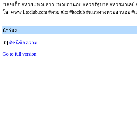
#เลขเด็ด #หวย #หวยลาว #หวยฮานอย #หวยรัฐบาล #หวยมาเลย์ #ผ
โอ www.Ltoclub.com #หวย #lto #ltoclub #แนวทางหวยฮานอย 
นำร่อง
[0]
ดัชนีข้อความ
Go to full version