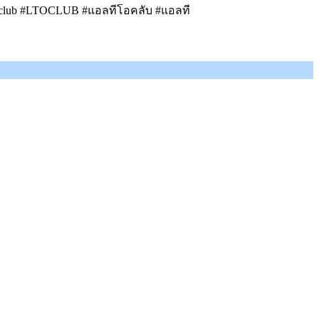
oclub #LTOCLUB #แอลทีโอคลับ #แอลที