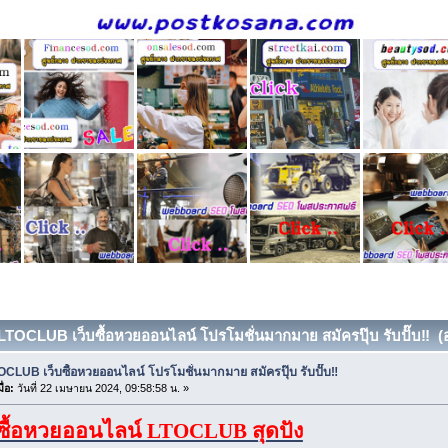
 LTOCLUB เว็บซื้อหวยออนไลน์ โปรโมชั่นมากมาย สมัครปุ๊บ รับปั๊บ‼️ (อ่
OCLUB เว็บซื้อหวยออนไลน์ โปรโมชั่นมากมาย สมัครปุ๊บ รับปั๊บ‼️
ื่อ:
วันที่ 22 เมษายน 2024, 09:58:58 น. »
บซื้อหวยออนไลน์ LTOCLUB สุดปัง