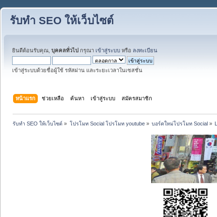
รับทำ SEO ให้เว็บไซต์
ยินดีต้อนรับคุณ,
บุคคลทั่วไป
กรุณา
เข้าสู่ระบบ
หรือ
ลงทะเบียน
เข้าสู่ระบบด้วยชื่อผู้ใช้ รหัสผ่าน และระยะเวลาในเซสชั่น
หน้าแรก
ช่วยเหลือ
ค้นหา
เข้าสู่ระบบ
สมัครสมาชิก
รับทำ SEO ให้เว็บไซต์
»
โปรโมท Social โปรโมท youtube
»
บอร์ดใหม่โปรโมท Social
»