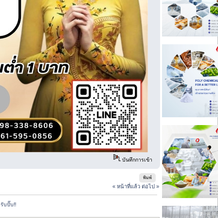
บันทึกการเข้า
พิมพ์
« หน้าที่แล้ว
ต่อไป »
บปั๊บ‼️