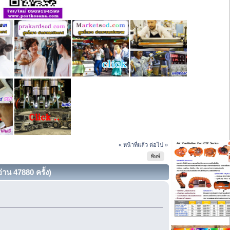
« หน้าที่แล้ว
ต่อไป »
พิมพ์
าน 47880 ครั้ง)