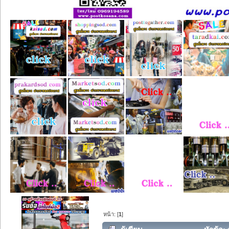
หน้า: [
1
]