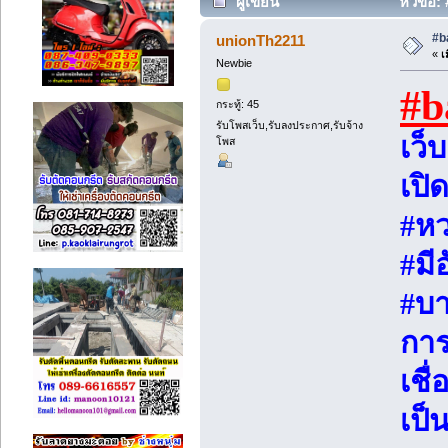
ผู้เขียน
หัวข้อ: 
#b
unionTh2211
«
เม
Newbie
#b
กระทู้: 45
รับโพสเว็บ,รับลงประกาศ,รับจ้าง
เว็
โพส
เปิ
#หว
#มี
#บ
การ
เชื่
เป็