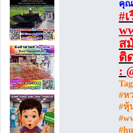
คุ
#เ
ww
สม
ติ
:
@
Tag
#หว
#หุ
#ww
#hu