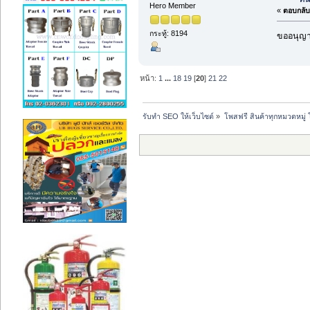
Hero Member
«
ตอบกลับ 
กระทู้: 8194
ขออนุญาต
หน้า:
1
...
18
19
[
20
]
21
22
รับทำ SEO ให้เว็บไซต์
»
โพสฟรี สินค้าทุกหมวดหมู่