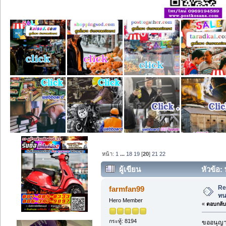
หน้า:
1
...
18
19
[
20
]
21
22
ผู้เขียน
หัวข้อ:
Re
farmfan99
ท
Hero Member
«
ตอบกลับ 
กระทู้: 8194
ขออนุญาต