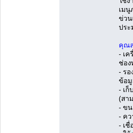
ใช้ง
เมนู
ข่ว
ประม
คุณส
- เค
ช่อง
- รอ
ข้อมู
- เก
(สาม
- ขน
- คว
- เช