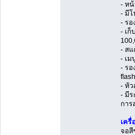
- หน
- มี
- รอ
- เก
100
- สแ
- เม
- รอ
flash
- หั
- มีร
การ
เครื
จอสี