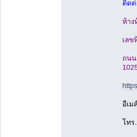
ติดต่
ห้าง
เลขท
ถนน
102
http
อีเมล
โทร.