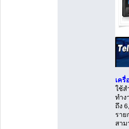
เครื
ใช้ส
ทำงา
ถึง 
รายก
สามา