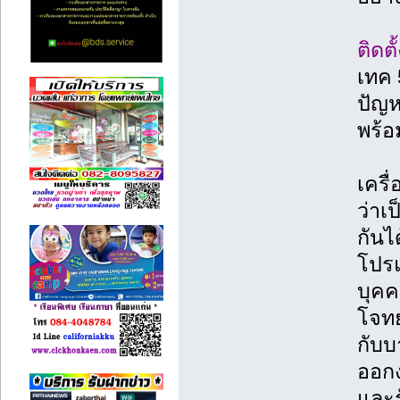
ติดต
เทค 
ปัญห
พร้อ
เครื
ว่าเ
กันไ
โปร
บุคค
โจทย
กับบ
ออกง
และร