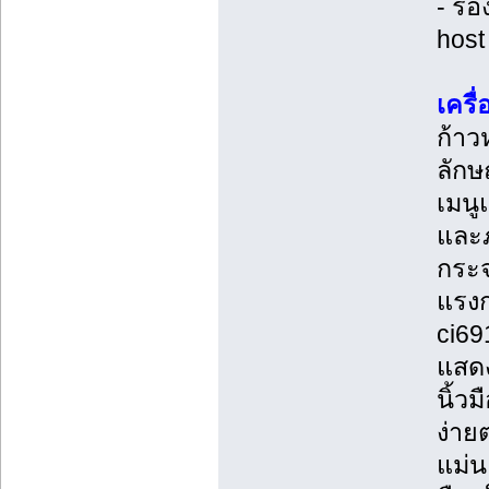
- รอ
host
เครื
ก้าว
ลักษ
เมนู
และภ
กระจ
แรงก
ci69
แสดง
นิ้ว
ง่าย
แม่น