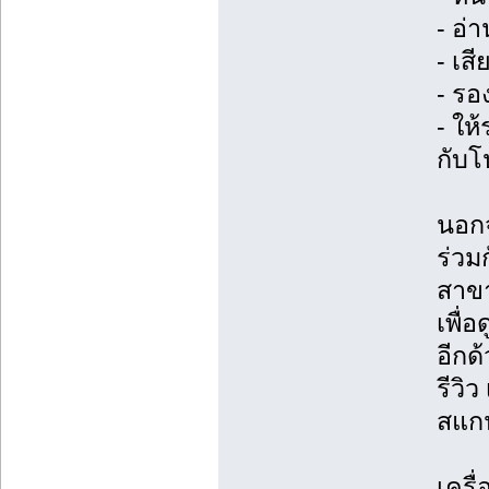
- อ่
- เส
- รอ
- ให
กับโ
นอกจ
ร่วม
สาขา
เพื่
อีกด
รีวิว
สแกน
เครื