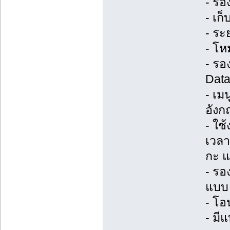
- รอ
- เก
- ระ
- โห
- รอ
Data
- เม
อังก
- ใช
เวลา
กะ แ
- รอ
แบบ 
- โอ
- มี