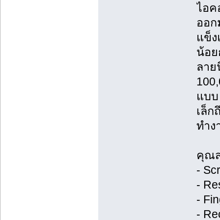
ไอคอ
ออกม
แข็ง
น้อย
ลายน
100,
แบบ 
เล็ก
ทำงา
คุณส
- Sc
- Re
- Fi
- Re