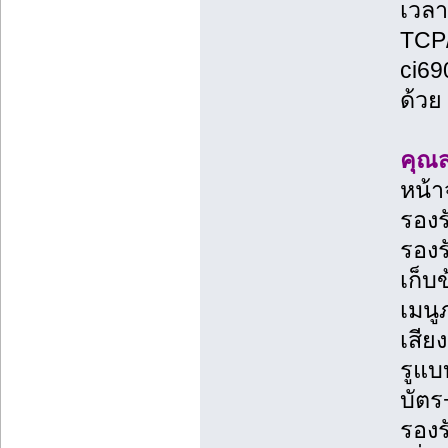
เวล
TCP/
ci69
ด้วย
คุณส
หน้า
รองร
รองร
เก็บ
เมนู
เสีย
รูแบ
บัตร
รองร