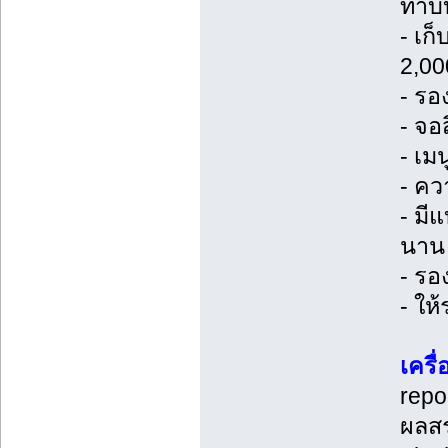
ทาบบ
- เก
2,00
- รอ
- จอ
- เม
- คว
- มี
นาน 
- รอ
- ให
เครื
repo
ผลสร