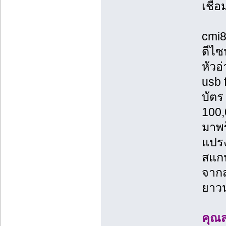
เชื่
cmi
ดีไซ
หัวอ
usb 
บัตร
100,
มาพร
แปรง
สแกน
จากส
ยาวน
คุณส