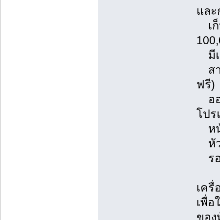
และ
เก็บ
100
มีแ
สามา
ฟรี)
ออกร
โปร
หน้
หัว
รองร
เครื่
เพื่
ของห