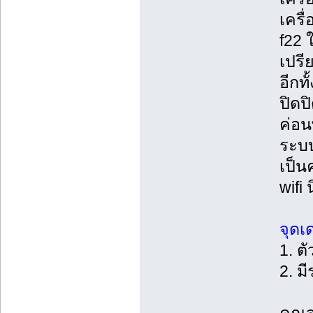
เครื
f22 
เปรี
อีกท
ปิดป
ค่อน
ระบบ
เป็น
wifi 
จุดเ
1. ต
2. ม