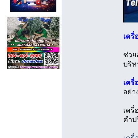
เครื
ช่ว
บริห
เครื
อย่า
เครื
คำปร