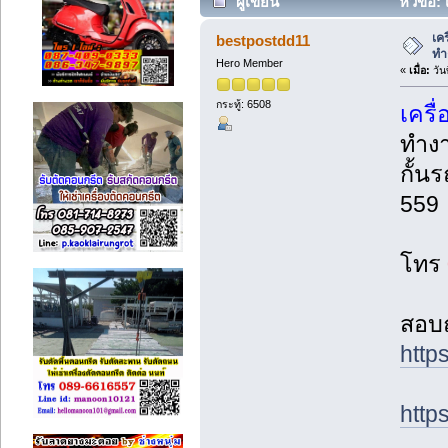
ผู้เขียน
หัวข้อ:
จัดการ (อ่าน 26150 ครั้ง)
เค
bestpostdd11
ทำ
Hero Member
«
เมื่อ:
วัน
กระทู้: 6508
เครื
ทำงา
กั้น
559
โทร
สอบถ
http
http