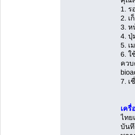
คุณส
1. ร
2. เ
3. ห
4. ป
5. 
6. ใ
ควบค
bioa
7. เ
เครื
ไทยแ
บันท