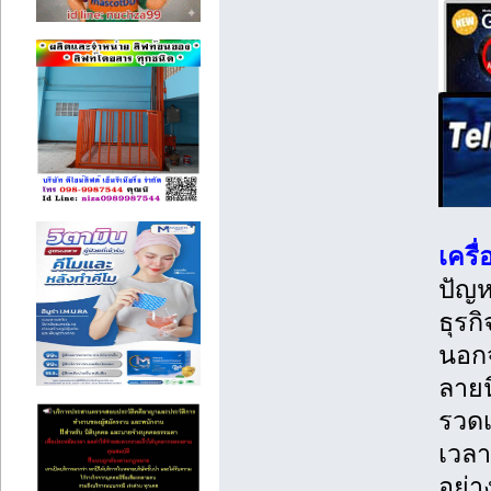
เครื
ปัญห
ธุรก
นอกจ
ลายน
รวดเ
เวลา
อย่า