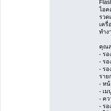
Flas
ไอคอ
รวดเ
เครื
ทำงา
คุณส
- รอ
- รอ
- รอ
ราย
- หน
- เม
- คว
- รอ