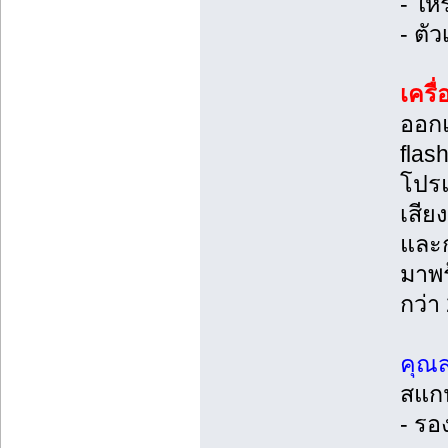
- ให
- ตั
เครื
ออกแ
flas
โปร
เสีย
และก
มาพร
กว่า
คุณส
สแกนล
- รอ