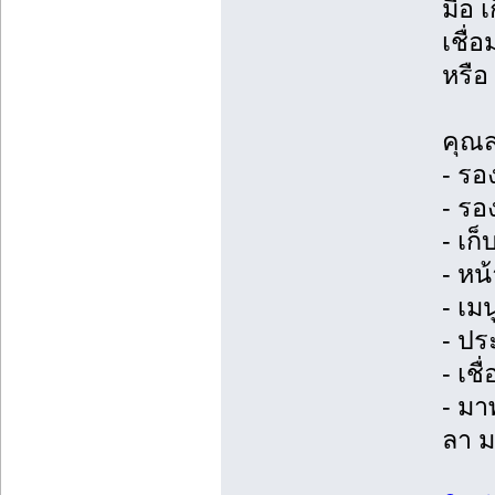
มือ 
เชื่
หรือ
คุณส
- รอง
- รอ
- เก
- หน
- เม
- ปร
- เช
- มา
ลา 