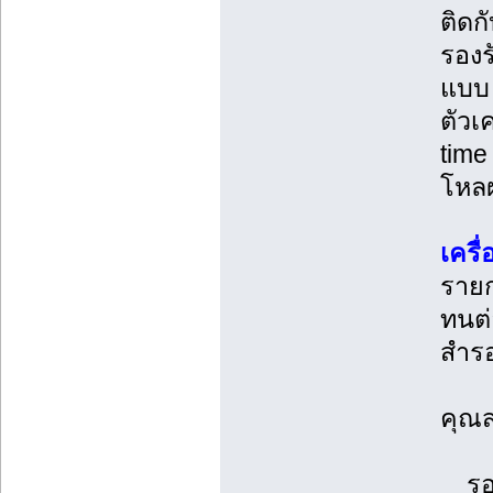
ติดก
รองร
แบบ 
ตัวเ
time
โหลผ
เครื
รายก
ทนต่
สำรอ
คุณส
รอบร