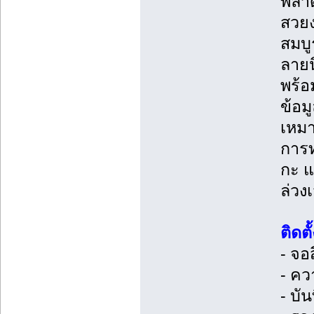
พลาด
สวยง
สมบู
ลายน
พร้อ
ข้อม
เหมา
การท
กะ แ
ล่วง
ติดต
- จอ
- คว
- บั