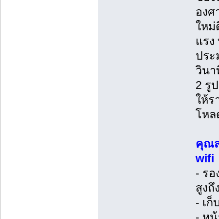
องศา
ใหม่
แรง 
ประม
วินา
2 รู
ให้ร
โหลด
คุณส
wifi
- รอ
สูงถึ
- เก
- หน