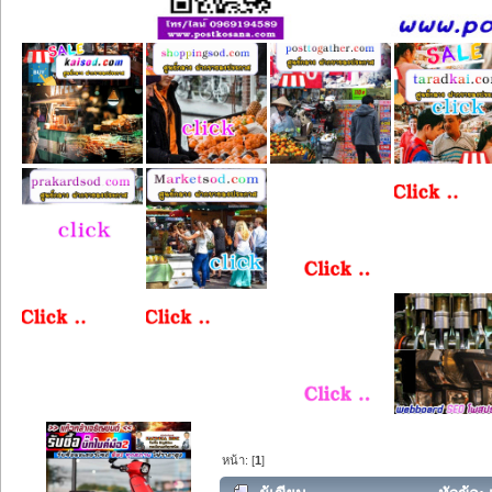
หน้า: [
1
]