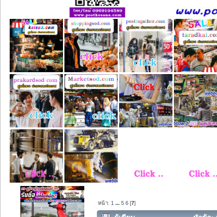
หน้า:
1
...
5
6
[
7
]