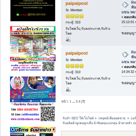
Re:
paipaipost
พั
Sr. Member
แขน หมว
«
ตอบกลับ 
15:12:01 
กระทู้: 310
รับโพสเว็บ,รับลงประกาศ,รับจ้าง
ขออนุญาต
โพส
Re:
paipaipost
พั
Sr. Member
แขน หมว
«
ตอบกลับ 
14:34:32 
กระทู้: 310
รับโพสเว็บ,รับลงประกาศ,รับจ้าง
ขออนุญาต
โพส
หน้า:
1
...
5
6
[
7
]
รับทำ SEO ให้เว็บไซต์
»
กลยุทธ์เพิ่มยอดขาย 
»
บอร
รับผลิตผ้าผูกคอลูกเสือ ผ้าพันคอแบ่งกลุ่ม ผ้าคาดห