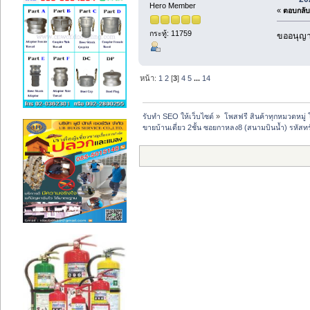
Hero Member
«
ตอบกลับ 
กระทู้: 11759
ขออนุญาต
หน้า:
1
2
[
3
]
4
5
...
14
รับทำ SEO ให้เว็บไซต์
»
โพสฟรี สินค้าทุกหมวดหมู่
ขายบ้านเดี่ยว 2ชั้น ซอยกาหลง8 (สนามบินน้ำ) รหัสทร