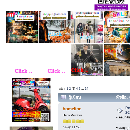
หน้า:
1
2
[
3
]
4
5
...
14
ผู้เขียน
หัวข้อ: 
Re
homeline
20
Hero Member
«
ตอบกลับ 
กระทู้: 11759
ขออนุญาต