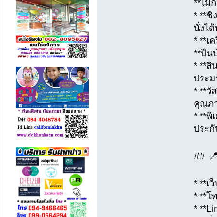
**ไม้
* **ช
นั่งไ
* **เ
**ปีนป
* **ส
ประม
* **ว
คุณภ
* **พิ
ประกั
## 
* **เว
* **โท
* **Li