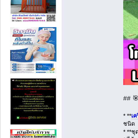
## 
* **
เค
ชนิด
* **ชุ