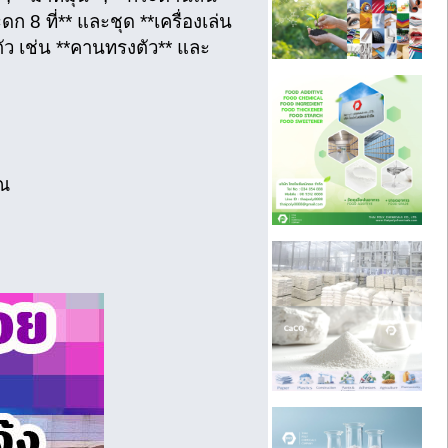
ก 8 ที่** และชุด **เครื่องเล่น
ัว เช่น **คานทรงตัว** และ
าณ