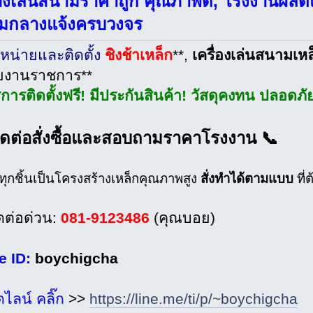
่องเล่นสนามราคาถูก คุณภาพดี, โรงงานผลิต
มกลางแจ้งครบวงจร
หน่ายและติดตั้ง
ชิงช้าเหล็ก
**,
เครื่องเล่นสนามเหล
ยงานราชการ**
ิการติดตั้งฟรี! มีประกันสินค้า! วัสดุคงทน ปลอดภ
ิดต่อสั่งซื้อและสอบถามราคาโรงงาน 📞
าทุกชิ้นเป็นโครงสร้างเหล็กคุณภาพสูง
สั่งทำได้ตามแบบ
ที่
ดต่อด่วน:
081-9123486
(คุณบอย)
e ID:
boychigcha
ไลน์ คลิ๊ก
>>
https://line.me/ti/p/~boychigcha