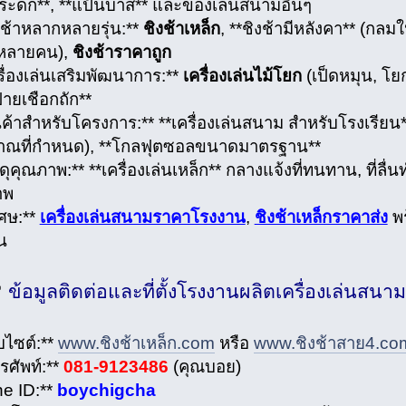
กระดก**, **แป้นบาส** และของเล่นสนามอื่นๆ
ิงช้าหลากหลายรุ่น:**
ชิงช้าเหล็ก
, **ชิงช้ามีหลังคา** (กลม
ด้หลายคน),
ชิงช้าราคาถูก
ครื่องเล่นเสริมพัฒนาการ:**
เครื่องเล่นไม้โยก
(เป็ดหมุน, โยก
่ายเชือกถัก**
ินค้าสำหรับโครงการ:** **เครื่องเล่นสนาม สำหรับโรงเรีย
าณที่กำหนด), **โกลฟุตซอลขนาดมาตรฐาน**
ัสดุคุณภาพ:** **เครื่องเล่นเหล็ก** กลางแจ้งที่ทนทาน, ที่
าพ
เศษ:**
เครื่องเล่นสนามราคาโรงงาน
,
ชิงช้าเหล็กราคาส่ง
พร
น

ข้อมูลติดต่อและที่ตั้งโรงงานผลิตเครื่องเล่นสนาม
็บไซต์:**
www.ชิงช้าเหล็ก.com
หรือ
www.ชิงช้าสาย4.co
รศัพท์:**
081-9123486
(คุณบอย)
ne ID:**
boychigcha