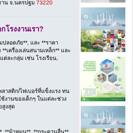
พราน จ.นครปฐม
73220
จากโรงงานเรา?
ามปลอดภัย**, และ **ราคา
**เครื่องเล่นสนามเหล็ก** และ
ต่ละกลุ่ม เช่น โรงเรียน,
พลาสติก/ไฟเบอร์ที่แข็งแรง ทน
ใช้งานของเด็กๆ ในแต่ละช่วง
สูงสุด
, **ม้าหมุน**, **กระดานลื่น**