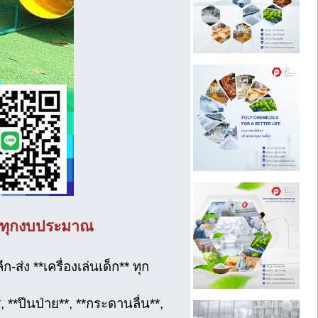
ับทุกงบประมาณ
ส่ง **เครื่องเล่นเด็ก** ทุก
*, **ปีนป่าย**, **กระดานลื่น**,