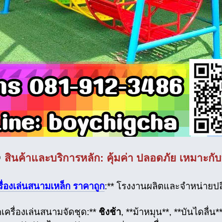

สินค้าและบริการหลัก: คุ้มค่า ปลอดภัย เหมาะก
รื่องเล่นสนามเหล็ก ราคาถูก
:** โรงงานผลิตและจำหน่ายปลีก-
ดเครื่องเล่นสนามจัดชุด:**
ชิงช้า
, **ม้าหมุน**, **บันไดลื่น*