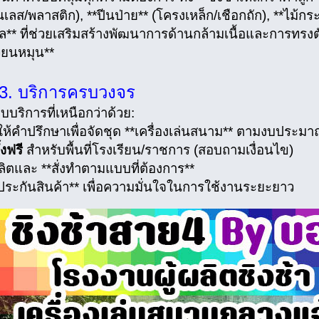
ลส/พลาสติก), **ปีนป่าย** (โครงเหล็ก/เชือกถัก), **ไม้กระด
ล** ที่ช่วยเสริมสร้างพัฒนาการด้านกล้ามเนื้อและการทรงต
วียนหมุน**
3. บริการครบวงจร
บบริการที่เหนือกว่าด้วย:
ให้คำปรึกษาเพื่อจัดชุด **เครื่องเล่นสนาม** ตามงบประม
้งฟรี
สำหรับพื้นที่โรงเรียน/ราชการ (สอบถามเงื่อนไข)
ผลิตและ **สั่งทำตามแบบที่ต้องการ**
**ประกันสินค้า** เพื่อความมั่นใจในการใช้งานระยะยาว