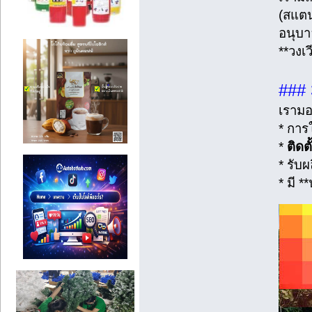
(สแตนเ
อนุบา
**วงเ
### 
เรามอ
* การ
*
ติดตั
* รับ
* มี 