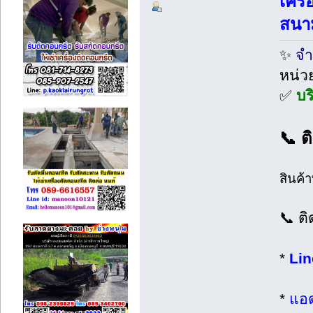
เครื
สนา
✨
จำ
หน่ว
✅
บร
📞 ต
สินค้
📞 ติ
*
Lin
*
แอด