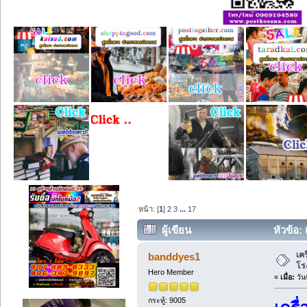
หน้า: [
1
]
2
3
...
17
ผู้เขียน
หัวข้อ:
เค
banddyes1
โร
Hero Member
«
เมื่อ:
วัน
กระทู้: 9005