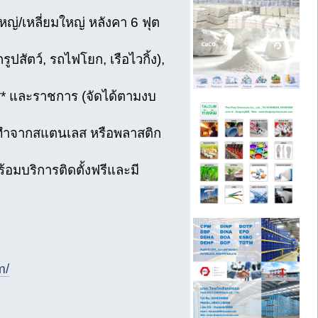
ใหญ่/เหลี่ยมใหญ่ หลังคา 6 ฟุต
รูปสัตว์, รถไฟโยก, เรือไวกิ้ง),
น** และราชการ (จัดได้ตามงบ
ลื่นทำจากสแตนเลส หรือพลาสติก
้อมบริการติดตั้งฟรีและมี
m/