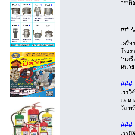
* **ที
## 
เครื่
โรงงา
**เคร
หน่วย
###
เราใช
แดด ท
วัย พ
###
เรามี