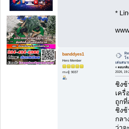
* Li
www.
Re
banddyes1
โร
Hero Member
เล่นสนาม
«
ตอบกลับ 
2026, 19:
กระทู้: 9037
ชิงช
เครื
ถูกที่
ชิงช
กลาง
ว่าจ