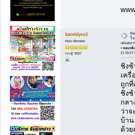
www.
Re
banddyes1
โร
Hero Member
เล่นสนาม
«
ตอบกลับ 
21:39:27 
กระทู้: 9037
ชิงช
เครื
ถูกที่
ชิงช
กลาง
ว่าจ
บ้าน
ด้วย