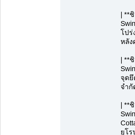
| **
Swin
โปร่ง
หลังค
| **
Swin
จุดยึ
จำกั
| **
Swin
Cott
ยุโร