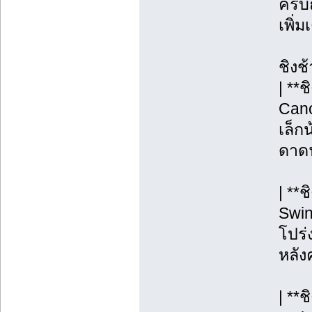
ครบถ
เพิ่
ชิงช
| **
Cano
เล็กน
ดาดฟ
| **
Swin
โปร่ง
หลังค
| **