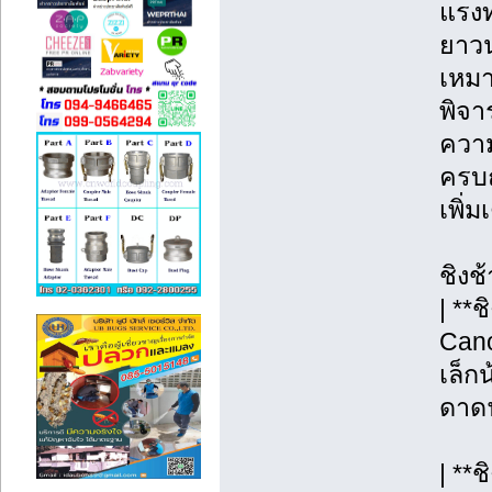
แรงท
ยาวน
เหมา
พิจา
ความ
ครบถ
เพิ่
ชิงช
| **
Cano
เล็กน
ดาดฟ
| **