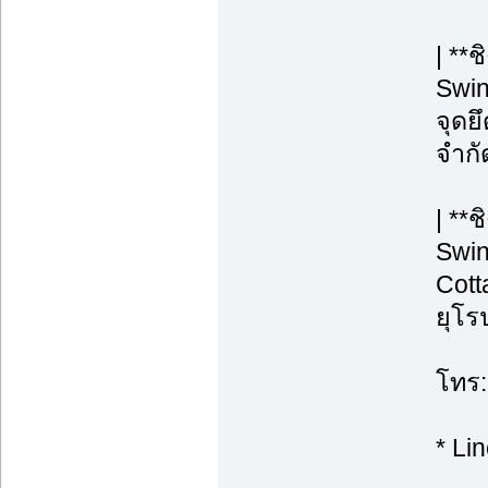
| **
Swin
จุดยึ
จำกั
| **
Swin
Cott
ยุโร
โทร:
* Li