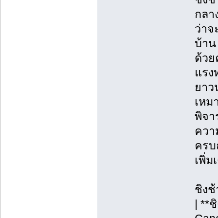
กลาง
ว่าจ
บ้าน
ด้วย
แรงท
ยาวน
เหมา
พิจา
ความ
ครบถ
เพิ่
ชิงช
| **