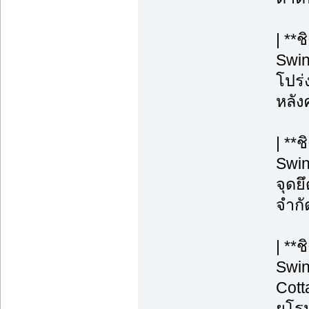
| **
Swin
โปร่ง
หลังค
| **
Swin
จุดยึ
จำกั
| **
Swin
Cott
ยุโร