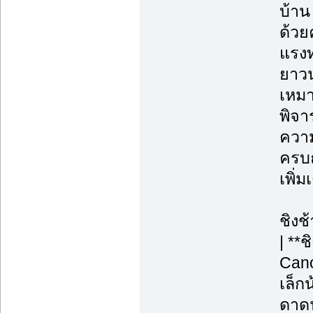
บ้าน
ด้วย
แรงท
ยาวน
เหมา
พิจา
ความ
ครบถ
เพิ่
ชิงช
| **
Cano
เล็กน
ดาดฟ