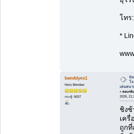
โทร:
* Li
www.
Re
banddyes1
โร
Hero Member
เล่นสนาม
«
ตอบกลับ 
2026, 21:
กระทู้: 9037
ชิงช
เครื
ถูกที่