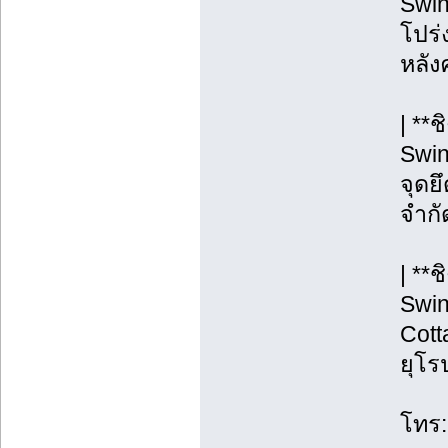
Swin
โปร่ง
หลังค
| **
Swin
จุดยึ
จำกั
| **
Swin
Cott
ยุโร
โทร: