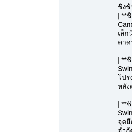
ชิงช
| **
Cano
เล็กน
ดาดฟ
| **
Swin
โปร่ง
หลังค
| **
Swin
จุดยึ
จำกั