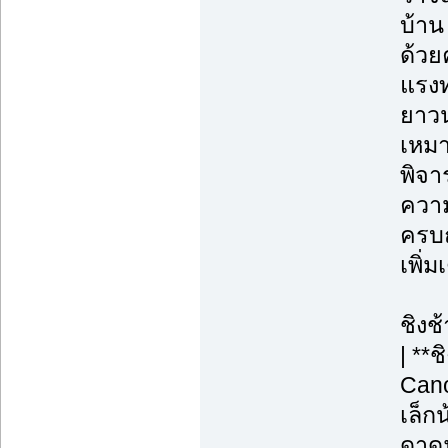
บ้าน
ด้วย
แรงท
ยาวน
เหมา
พิจา
ความ
ครบถ
เพิ่
ชิงช
| **
Cano
เล็กน
ดาดฟ