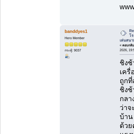
www.
Re
banddyes1
โร
Hero Member
เล่นสนาม
«
ตอบกลับ 
2026, 19:
กระทู้: 9037
ชิงช
เครื
ถูกที่
ชิงช
กลาง
ว่าจ
บ้าน
ด้วย