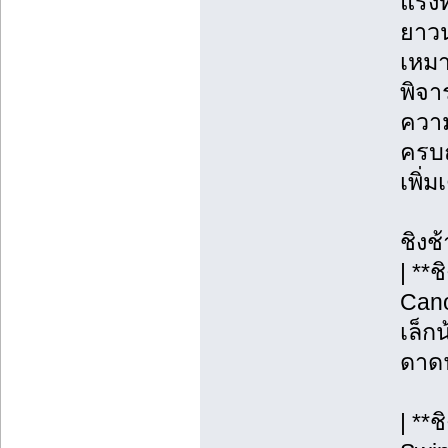
แรงท
ยาวน
เหมา
พิจา
ความ
ครบถ
เพิ่
ชิงช
| **
Cano
เล็กน
ดาดฟ
| **