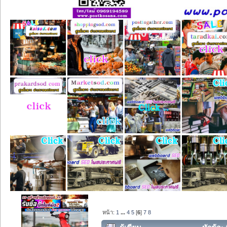
หน้า:
1
...
4
5
[
6
]
7
8