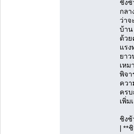
ชิงช
กลาง
ว่าจ
บ้าน
ด้วย
แรงท
ยาวน
เหมา
พิจา
ความ
ครบถ
เพิ่
ชิงช
| **