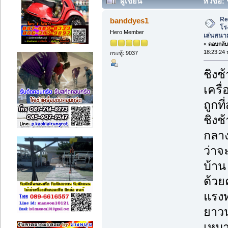
ผู้เขียน
หัวข้อ:
เครื่องเล่นสนามเด็กเล่น ราคาถูก (อ่าน
Re
banddyes1
โร
Hero Member
เล่นสนาม
«
ตอบกลับ 
18:23:24 
กระทู้: 9037
ชิงช
เครื
ถูกที่
ชิงช
กลาง
ว่าจ
บ้าน
ด้วย
แรงท
ยาวน
เหมา