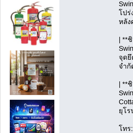
Swin
โปร่ง
หลังค
| **
Swin
จุดยึ
จำกั
| **
Swin
Cott
ยุโร
โทร: