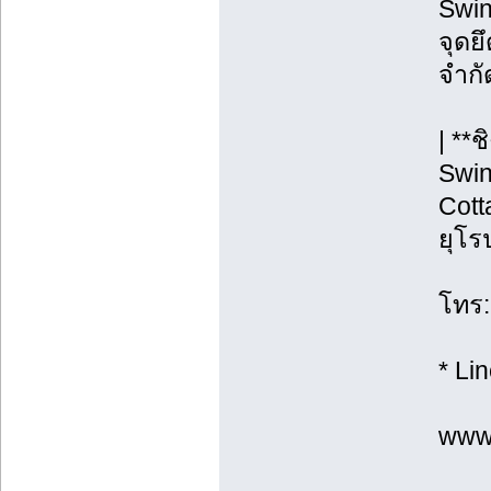
Swin
จุดยึ
จำกั
| **
Swin
Cott
ยุโร
โทร:
* Li
www.