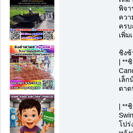
พิจา
ความ
ครบถ
เพิ่
ชิงช
| **
Cano
เล็กน
ดาดฟ
| **
Swin
โปร่ง