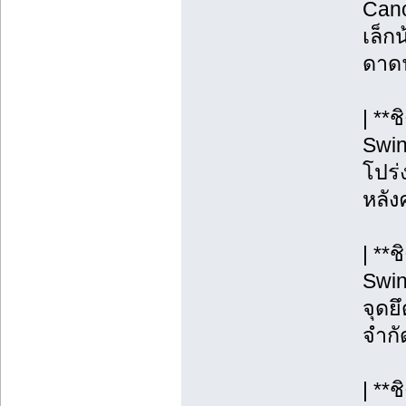
Cano
เล็กน
ดาดฟ
| **
Swin
โปร่ง
หลังค
| **
Swin
จุดยึ
จำกั
| **