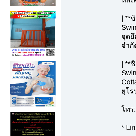
หลังค
| **
Swin
จุดยึ
จำกั
| **
Swin
Cott
ยุโร
โทร:
* Li