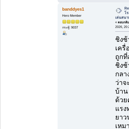
Re
banddyes1
โร
Hero Member
เล่นสนาม
«
ตอบกลับ 
2026, 20:
กระทู้: 9037
ชิงช
เครื
ถูกที่
ชิงช
กลาง
ว่าจ
บ้าน
ด้วย
แรงท
ยาวน
เหมา