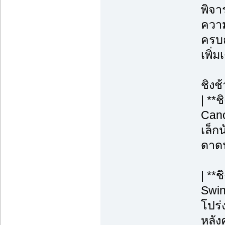
พิจา
ความ
ครบถ
เพิ่
ชิงช
| **
Cano
เล็กน
ดาดฟ
| **
Swin
โปร่ง
หลังค