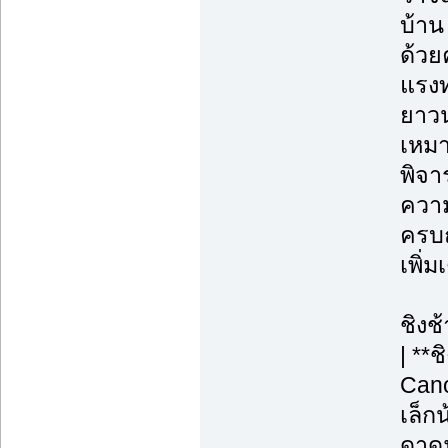
บ้าน
ด้วย
แรงท
ยาวน
เหมา
พิจา
ความ
ครบถ
เพิ่
ชิงช
| **
Cano
เล็กน
ดาดฟ