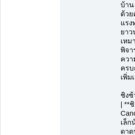
บ้าน
ด้วย
แรงท
ยาวน
เหมา
พิจา
ความ
ครบถ
เพิ่
ชิงช
| **
Cano
เล็กน
ดาดฟ