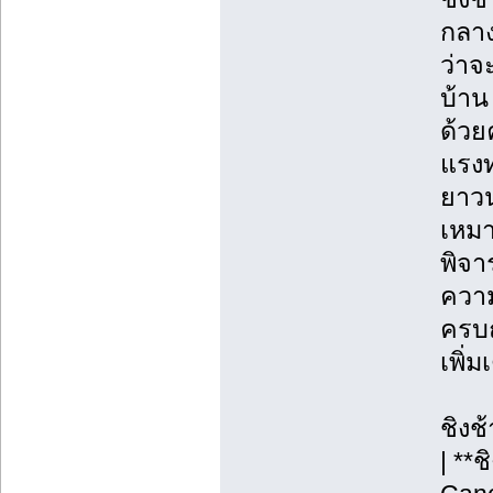
กลาง
ว่าจ
บ้าน
ด้วย
แรงท
ยาวน
เหมา
พิจา
ความ
ครบถ
เพิ่
ชิงช
| **