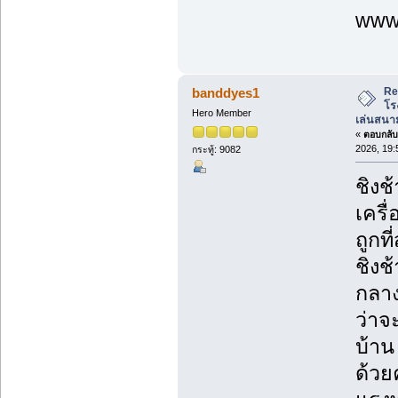
www.
Re
banddyes1
โร
Hero Member
เล่นสนาม
«
ตอบกลับ 
2026, 19:
กระทู้: 9082
ชิงช
เครื
ถูกที่
ชิงช
กลาง
ว่าจ
บ้าน
ด้วย