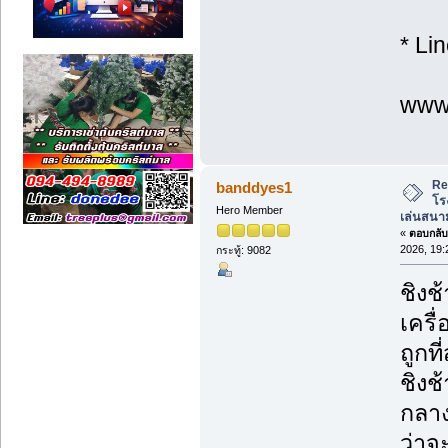
* Li
www.
Re
banddyes1
โร
Hero Member
เล่นสนาม
«
ตอบกลับ 
2026, 19:
กระทู้: 9082
ชิงช
เครื
ถูกที่
ชิงช
กลาง
ว่าจ