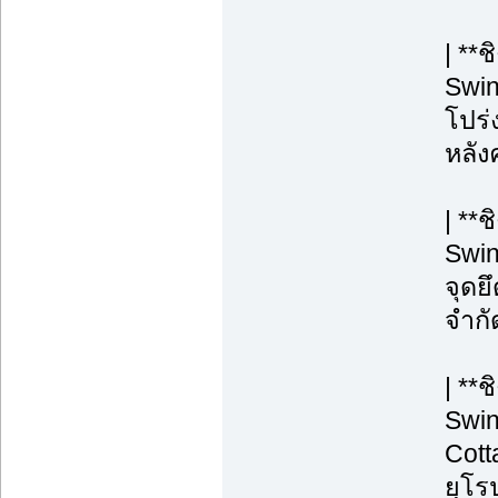
| **
Swin
โปร่ง
หลังค
| **
Swin
จุดยึ
จำกั
| **
Swin
Cott
ยุโร