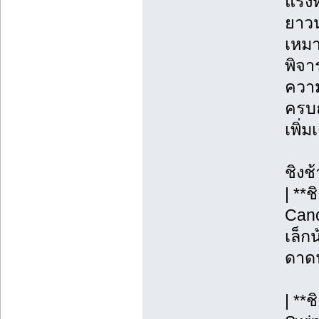
แรงท
ยาวน
เหมา
พิจา
ความ
ครบถ
เพิ่
ชิงช
| **
Cano
เล็กน
ดาดฟ
| **