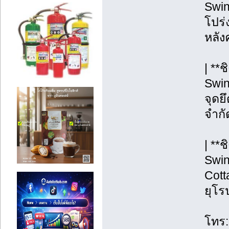
Swin
โปร่ง
หลังค
| **
Swin
จุดยึ
จำกั
| **
Swin
Cott
ยุโร
โทร: