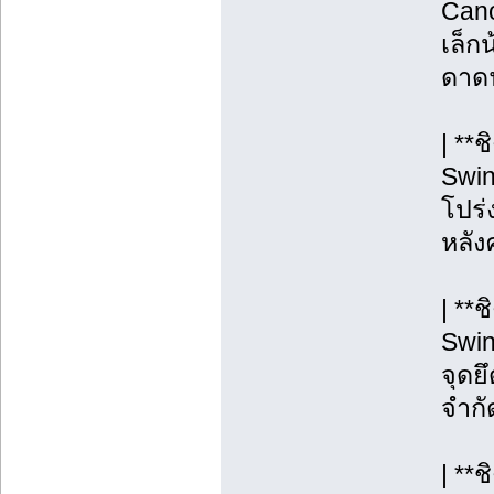
Cano
เล็กน
ดาดฟ
| **
Swin
โปร่ง
หลังค
| **
Swin
จุดยึ
จำกั
| **