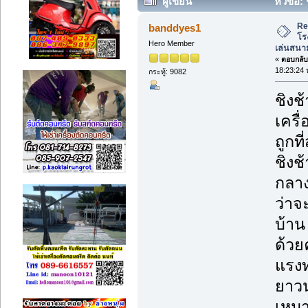
ผู้เขียน
หัวข้อ:
เครื่องเล่นสนามเด็กเล่น ราคาถูก (อ่าน
Re
banddyes1
โร
Hero Member
เล่นสนาม
«
ตอบกลับ 
18:23:24 
กระทู้: 9082
ชิงช
เครื
ถูกที่
ชิงช
กลาง
ว่าจ
บ้าน
ด้วย
แรงท
ยาวน
เหมา