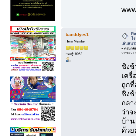
www.
Re
banddyes1
โร
Hero Member
เล่นสนาม
«
ตอบกลับ 
21:39:27 
กระทู้: 9082
ชิงช
เครื
ถูกที่
ชิงช
กลาง
ว่าจ
บ้าน
ด้วย