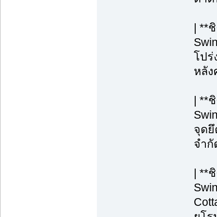
| **
Swin
โปร่ง
หลังค
| **
Swin
จุดยึ
จำกั
| **
Swin
Cott
ยุโร