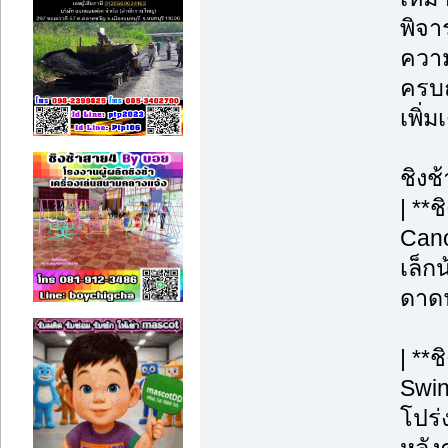
พิจา
ความ
ครบถ
เพิ่
ชิงช
| **
Cano
เล็กน
ดาดฟ
| **
Swin
โปร่ง