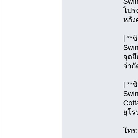
Swin
โปร่ง
หลังค
| **
Swin
จุดยึ
จำกั
| **
Swin
Cott
ยุโร
โทร: