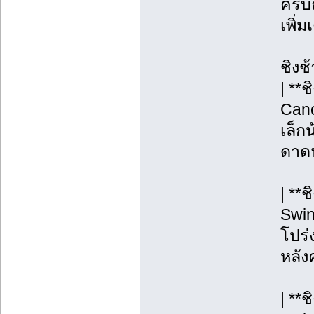
ครบถ
เพิ่
ชิงช
| **
Cano
เล็กน
ดาดฟ
| **
Swin
โปร่ง
หลังค
| **