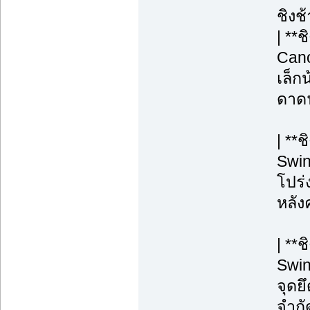
ชิงช
| **
Cano
เล็กน
ดาดฟ
| **
Swin
โปร่ง
หลังค
| **
Swin
จุดยึ
จำกั