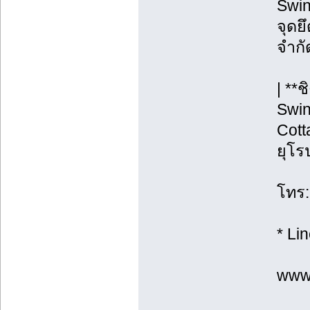
Swin
จุดยึ
จำกั
| **
Swin
Cott
ยุโร
โทร:
* Li
www.