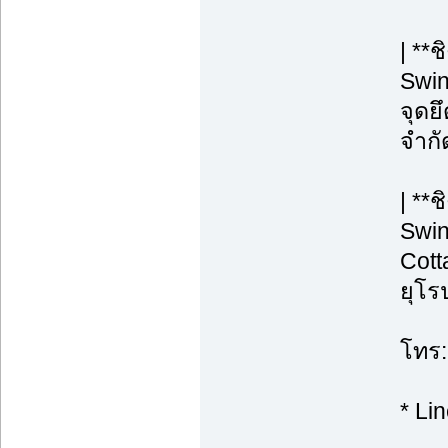
| **
Swin
จุดยึ
จำกั
| **
Swin
Cott
ยุโร
โทร:
* Li