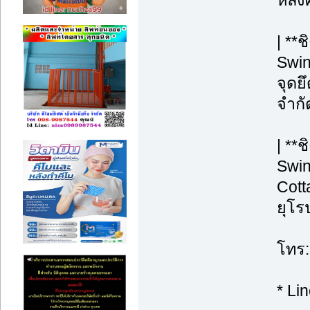
หลังค
| **
Swin
จุดยึ
จำกั
| **
Swin
Cott
ยุโร
โทร:
* Li