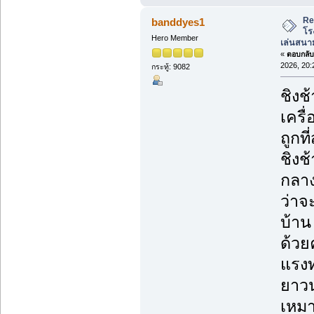
Re
banddyes1
โร
Hero Member
เล่นสนาม
«
ตอบกลับ 
2026, 20:
กระทู้: 9082
ชิงช
เครื
ถูกที่
ชิงช
กลาง
ว่าจ
บ้าน
ด้วย
แรงท
ยาวน
เหมา