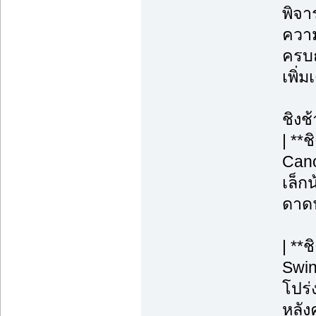
พิจา
ความ
ครบถ
เพิ่
ชิงช
| **
Cano
เล็กน
ดาดฟ
| **
Swin
โปร่ง
หลังค