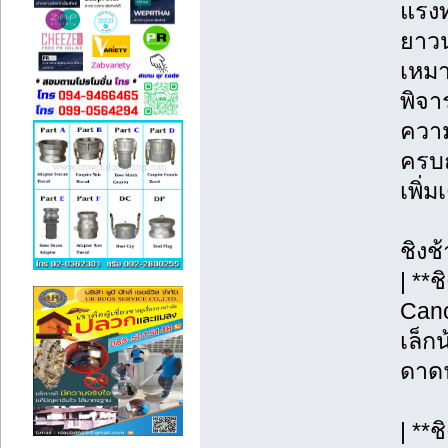
แรงท
ยาวน
เหมา
พิจา
ความ
ครบถ
เพิ่
ชิงช
| **
Cano
เล็กน
ดาดฟ
| **