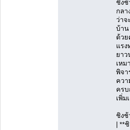
ชิงช
กลาง
ว่าจ
บ้าน
ด้วย
แรงท
ยาวน
เหมา
พิจา
ความ
ครบถ
เพิ่
ชิงช
| **