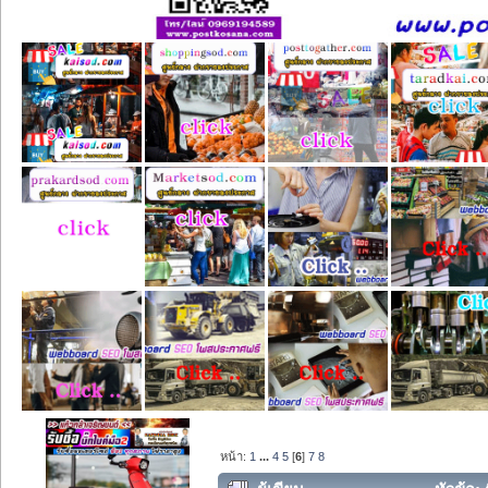
หน้า:
1
...
4
5
[
6
]
7
8