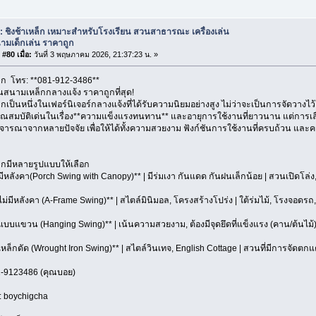
: ชิงช้าเหล็ก เหมาะสำหรับโรงเรียน สวนสาธารณะ เครื่องเล่น
ามเด็กเล่น ราคาถูก
#80 เมื่อ:
วันที่ 3 พฤษภาคม 2026, 21:37:23 น. »
ล็ก โทร: **081-912-3486**
ล่นสนามเหล็กกลางแจ้ง ราคาถูกที่สุด!
ล็กเป็นหนึ่งในเฟอร์นิเจอร์กลางแจ้งที่ได้รับความนิยมอย่างสูง ไม่ว่าจะเป็นการจัดวาง
คุณสมบัติเด่นในเรื่อง**ความแข็งแรงทนทาน** และอายุการใช้งานที่ยาวนาน แต่การเล
พิจารณาจากหลายปัจจัย เพื่อให้ได้ทั้งความสวยงาม ฟังก์ชันการใช้งานที่ครบถ้วน และคว
ล็กมีหลายรูปแบบให้เลือก
ามีหลังคา(Porch Swing with Canopy)** | มีร่มเงา กันแดด กันฝนเล็กน้อย | สวนเปิดโล่ง,
าไม่มีหลังคา (A-Frame Swing)** | สไตล์มินิมอล, โครงสร้างโปร่ง | ใต้ร่มไม้, โรงจอดรถ, พื้
้าแบบแขวน (Hanging Swing)** | เน้นความสวยงาม, ต้องมีจุดยึดที่แข็งแรง (คาน/ต้นไม้)
าเหล็กดัด (Wrought Iron Swing)** | สไตล์วินเทจ, English Cottage | สวนที่มีการจัดตกแ
1-9123486 (คุณบอย)
D: boychigcha