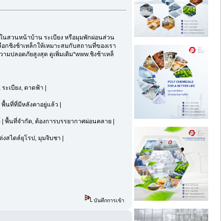
ไว้ในสวนหน้าบ้าน ระเบียง หรือมุมพักผ่อนส่วน
ือกชิงช้าเหล็กให้เหมาะสมกับสถานที่ของเรา
ามปลอดภัยสูงสุด ดูเพิ่มเติม*www.ชิงช้าเหล็
 ระเบียง, ดาดฟ้า |
นที่ที่มีหลังคาอยู่แล้ว |
 | พื้นที่จำกัด, ต้องการบรรยากาศผ่อนคลาย |
ต่งสไตล์ยุโรป, มุมจิบชา |
บันทึกการเข้า