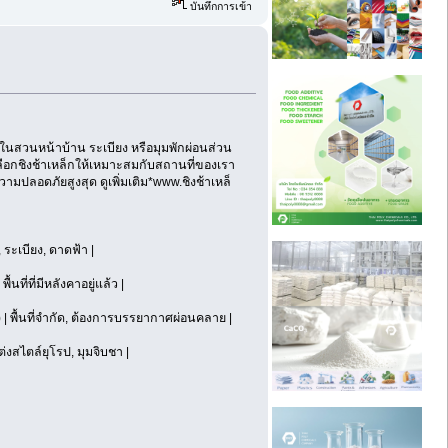
บันทึกการเข้า
ไว้ในสวนหน้าบ้าน ระเบียง หรือมุมพักผ่อนส่วน
ือกชิงช้าเหล็กให้เหมาะสมกับสถานที่ของเรา
ามปลอดภัยสูงสุด ดูเพิ่มเติม*www.ชิงช้าเหล็
 ระเบียง, ดาดฟ้า |
นที่ที่มีหลังคาอยู่แล้ว |
 | พื้นที่จำกัด, ต้องการบรรยากาศผ่อนคลาย |
ต่งสไตล์ยุโรป, มุมจิบชา |