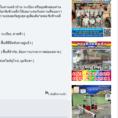
ไว้ในสวนหน้าบ้าน ระเบียง หรือมุมพักผ่อนส่วน
ือกชิงช้าเหล็กให้เหมาะสมกับสถานที่ของเรา
ามปลอดภัยสูงสุด ดูเพิ่มเติม*www.ชิงช้าเหล็
 ระเบียง, ดาดฟ้า |
นที่ที่มีหลังคาอยู่แล้ว |
 | พื้นที่จำกัด, ต้องการบรรยากาศผ่อนคลาย |
ต่งสไตล์ยุโรป, มุมจิบชา |
บันทึกการเข้า