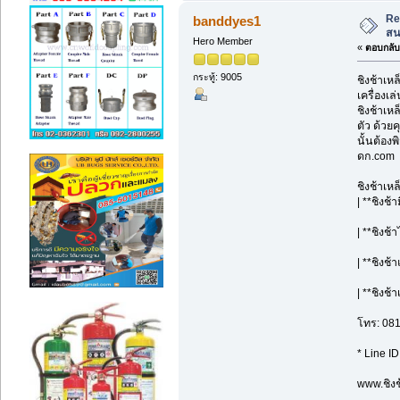
Re
banddyes1
สน
Hero Member
«
ตอบกลับ 
กระทู้: 9005
ชิงช้าเห
เครื่องเ
ชิงช้าเห
ตัว ด้วย
นั้นต้อง
ดก.com
ชิงช้าเห
| **ชิงช้
| **ชิงช้
| **ชิงช
| **ชิงช้
โทร: 08
* Line I
www.ชิงช