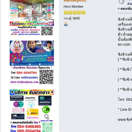
สน
Hero Member
«
ตอบกลับ 
กระทู้: 9005
ชิงช้าเห
เครื่องเ
ชิงช้าเห
ตัว ด้วย
นั้นต้อง
ดก.com
ชิงช้าเห
| **ชิงช้
| **ชิงช้
| **ชิงช
| **ชิงช้
โทร: 08
* Line I
www.ชิงช