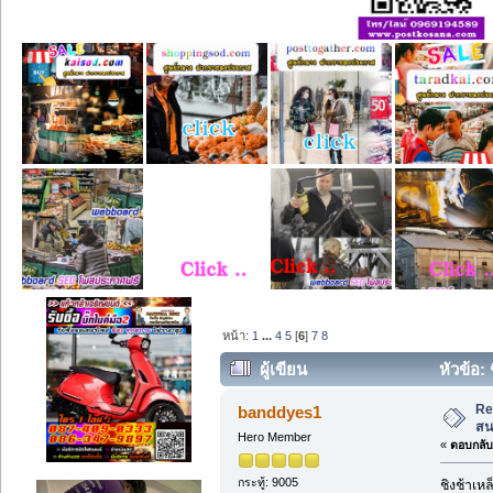
หน้า:
1
...
4
5
[
6
]
7
8
ผู้เขียน
หัวข้อ:
Re
banddyes1
สน
Hero Member
«
ตอบกลับ 
กระทู้: 9005
ชิงช้าเห