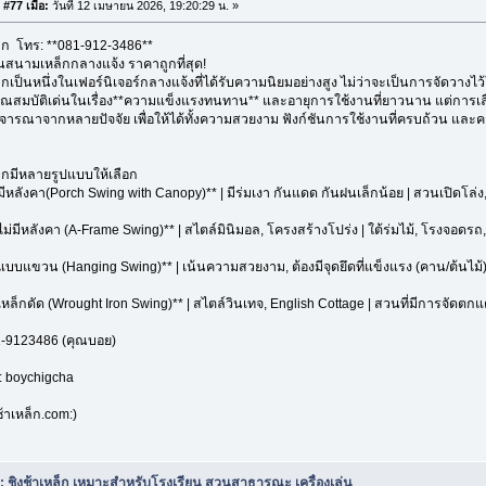
#77 เมื่อ:
วันที่ 12 เมษายน 2026, 19:20:29 น. »
ล็ก โทร: **081-912-3486**
ล่นสนามเหล็กกลางแจ้ง ราคาถูกที่สุด!
ล็กเป็นหนึ่งในเฟอร์นิเจอร์กลางแจ้งที่ได้รับความนิยมอย่างสูง ไม่ว่าจะเป็นการจัดวาง
คุณสมบัติเด่นในเรื่อง**ความแข็งแรงทนทาน** และอายุการใช้งานที่ยาวนาน แต่การเล
พิจารณาจากหลายปัจจัย เพื่อให้ได้ทั้งความสวยงาม ฟังก์ชันการใช้งานที่ครบถ้วน และคว
ล็กมีหลายรูปแบบให้เลือก
ามีหลังคา(Porch Swing with Canopy)** | มีร่มเงา กันแดด กันฝนเล็กน้อย | สวนเปิดโล่ง,
าไม่มีหลังคา (A-Frame Swing)** | สไตล์มินิมอล, โครงสร้างโปร่ง | ใต้ร่มไม้, โรงจอดรถ, พื้
้าแบบแขวน (Hanging Swing)** | เน้นความสวยงาม, ต้องมีจุดยึดที่แข็งแรง (คาน/ต้นไม้)
าเหล็กดัด (Wrought Iron Swing)** | สไตล์วินเทจ, English Cottage | สวนที่มีการจัดตกแ
1-9123486 (คุณบอย)
D: boychigcha
้าเหล็ก.com:)
: ชิงช้าเหล็ก เหมาะสำหรับโรงเรียน สวนสาธารณะ เครื่องเล่น