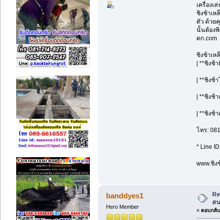
เครื่องเ
ชิงช้าเห
ตัว ด้วย
นั้นต้อง
ดก.com
ชิงช้าเห
| **ชิงช้
| **ชิงช้
| **ชิงช
| **ชิงช้
โทร: 08
* Line I
www.ชิงช
Re
banddyes1
สน
Hero Member
«
ตอบกลับ 