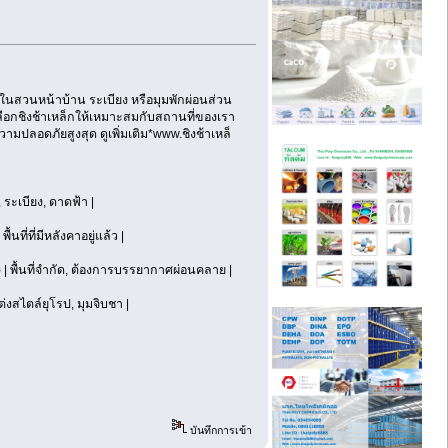
ไว้ในสวนหน้าบ้าน ระเบียง หรือมุมพักผ่อนส่วน
ือกชิงช้าเหล็กให้เหมาะสมกับสถานที่ของเรา
ามปลอดภัยสูงสุด ดูเพิ่มเติม*www.ชิงช้าเหล็
 ระเบียง, ดาดฟ้า |
นที่ที่มีหลังคาอยู่แล้ว |
 | พื้นที่จำกัด, ต้องการบรรยากาศผ่อนคลาย |
ต่งสไตล์ยุโรป, มุมจิบชา |
บันทึกการเข้า