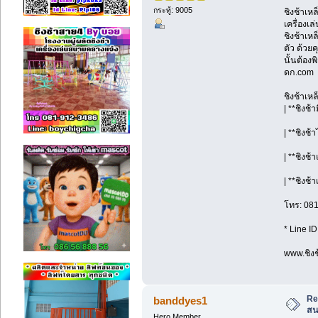
กระทู้: 9005
ชิงช้าเห
เครื่องเ
ชิงช้าเห
ตัว ด้วย
นั้นต้อง
ดก.com
ชิงช้าเห
| **ชิงช้
| **ชิงช้
| **ชิงช
| **ชิงช้
โทร: 08
* Line I
www.ชิงช
Re
banddyes1
สน
Hero Member