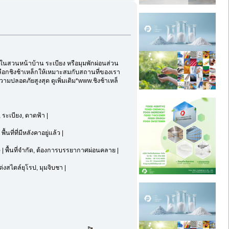
ไว้ในสวนหน้าบ้าน ระเบียง หรือมุมพักผ่อนส่วน
ือกชิงช้าเหล็กให้เหมาะสมกับสถานที่ของเรา
ามปลอดภัยสูงสุด ดูเพิ่มเติม*www.ชิงช้าเหล็
 ระเบียง, ดาดฟ้า |
นที่ที่มีหลังคาอยู่แล้ว |
 | พื้นที่จำกัด, ต้องการบรรยากาศผ่อนคลาย |
ต่งสไตล์ยุโรป, มุมจิบชา |