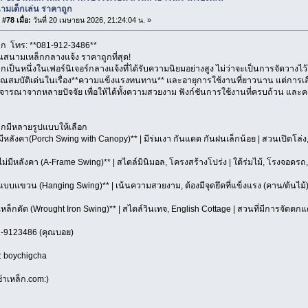
ามเด็กเล่น ราคาถูก
#78 เมื่อ:
วันที่ 20 เมษายน 2026, 21:24:04 น. »
ล็ก โทร: **081-912-3486**
ล่นสนามเหล็กกลางแจ้ง ราคาถูกที่สุด!
ล็กเป็นหนึ่งในเฟอร์นิเจอร์กลางแจ้งที่ได้รับความนิยมอย่างสูง ไม่ว่าจะเป็นการจัดวาง
คุณสมบัติเด่นในเรื่อง**ความแข็งแรงทนทาน** และอายุการใช้งานที่ยาวนาน แต่การเล
พิจารณาจากหลายปัจจัย เพื่อให้ได้ทั้งความสวยงาม ฟังก์ชันการใช้งานที่ครบถ้วน และคว
ล็กมีหลายรูปแบบให้เลือก
ามีหลังคา(Porch Swing with Canopy)** | มีร่มเงา กันแดด กันฝนเล็กน้อย | สวนเปิดโล่ง,
าไม่มีหลังคา (A-Frame Swing)** | สไตล์มินิมอล, โครงสร้างโปร่ง | ใต้ร่มไม้, โรงจอดรถ, พื้
้าแบบแขวน (Hanging Swing)** | เน้นความสวยงาม, ต้องมีจุดยึดที่แข็งแรง (คาน/ต้นไม้)
าเหล็กดัด (Wrought Iron Swing)** | สไตล์วินเทจ, English Cottage | สวนที่มีการจัดตกแ
1-9123486 (คุณบอย)
D: boychigcha
้าเหล็ก.com:)