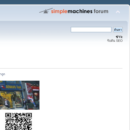
ข่าว:
รับดัน SEO
าถูก