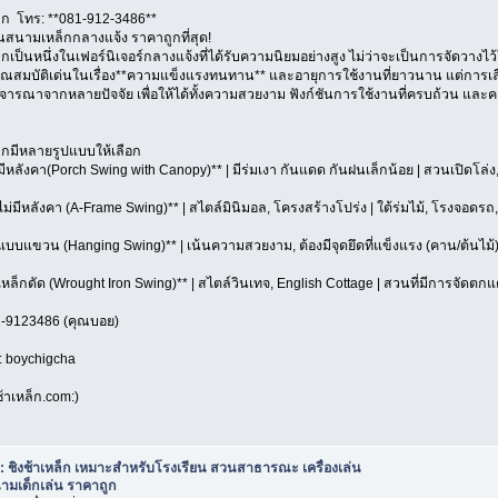
ล็ก โทร: **081-912-3486**
ล่นสนามเหล็กกลางแจ้ง ราคาถูกที่สุด!
ล็กเป็นหนึ่งในเฟอร์นิเจอร์กลางแจ้งที่ได้รับความนิยมอย่างสูง ไม่ว่าจะเป็นการจัดวาง
คุณสมบัติเด่นในเรื่อง**ความแข็งแรงทนทาน** และอายุการใช้งานที่ยาวนาน แต่การเล
พิจารณาจากหลายปัจจัย เพื่อให้ได้ทั้งความสวยงาม ฟังก์ชันการใช้งานที่ครบถ้วน และคว
ล็กมีหลายรูปแบบให้เลือก
ามีหลังคา(Porch Swing with Canopy)** | มีร่มเงา กันแดด กันฝนเล็กน้อย | สวนเปิดโล่ง,
าไม่มีหลังคา (A-Frame Swing)** | สไตล์มินิมอล, โครงสร้างโปร่ง | ใต้ร่มไม้, โรงจอดรถ, พื้
้าแบบแขวน (Hanging Swing)** | เน้นความสวยงาม, ต้องมีจุดยึดที่แข็งแรง (คาน/ต้นไม้)
าเหล็กดัด (Wrought Iron Swing)** | สไตล์วินเทจ, English Cottage | สวนที่มีการจัดตกแ
1-9123486 (คุณบอย)
D: boychigcha
้าเหล็ก.com:)
: ชิงช้าเหล็ก เหมาะสำหรับโรงเรียน สวนสาธารณะ เครื่องเล่น
ามเด็กเล่น ราคาถูก