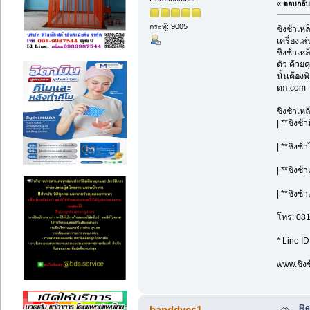
«
ตอบกลับ 
กระทู้: 9005
ชิงช้าเห
เครื่องเ
ชิงช้าเห
ตัว ด้วย
นั้นต้อง
ดก.com
ชิงช้าเห
| **ชิงช้
| **ชิงช้
| **ชิงช
| **ชิงช้
โทร: 08
* Line I
www.ชิงช
Re
banddyes1