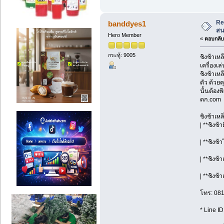
Re
banddyes1
สน
Hero Member
«
ตอบกลับ 
กระทู้: 9005
ชิงช้าเห
เครื่องเ
ชิงช้าเห
ตัว ด้วย
นั้นต้อง
ดก.com
ชิงช้าเห
| **ชิงช้
| **ชิงช้
| **ชิงช
| **ชิงช้
โทร: 08
* Line I