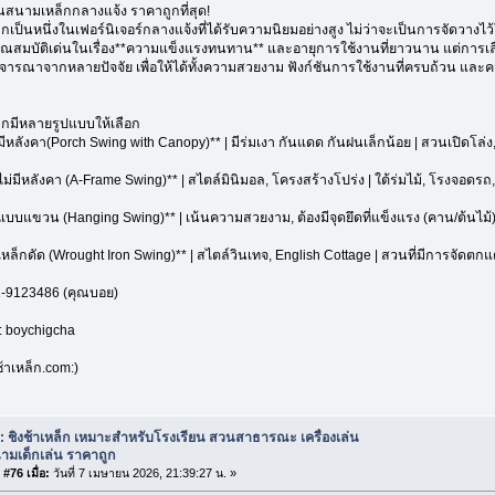
ล่นสนามเหล็กกลางแจ้ง ราคาถูกที่สุด!
ล็กเป็นหนึ่งในเฟอร์นิเจอร์กลางแจ้งที่ได้รับความนิยมอย่างสูง ไม่ว่าจะเป็นการจัดวาง
คุณสมบัติเด่นในเรื่อง**ความแข็งแรงทนทาน** และอายุการใช้งานที่ยาวนาน แต่การเล
พิจารณาจากหลายปัจจัย เพื่อให้ได้ทั้งความสวยงาม ฟังก์ชันการใช้งานที่ครบถ้วน และคว
ล็กมีหลายรูปแบบให้เลือก
ามีหลังคา(Porch Swing with Canopy)** | มีร่มเงา กันแดด กันฝนเล็กน้อย | สวนเปิดโล่ง,
าไม่มีหลังคา (A-Frame Swing)** | สไตล์มินิมอล, โครงสร้างโปร่ง | ใต้ร่มไม้, โรงจอดรถ, พื้
้าแบบแขวน (Hanging Swing)** | เน้นความสวยงาม, ต้องมีจุดยึดที่แข็งแรง (คาน/ต้นไม้)
าเหล็กดัด (Wrought Iron Swing)** | สไตล์วินเทจ, English Cottage | สวนที่มีการจัดตกแ
1-9123486 (คุณบอย)
D: boychigcha
้าเหล็ก.com:)
: ชิงช้าเหล็ก เหมาะสำหรับโรงเรียน สวนสาธารณะ เครื่องเล่น
ามเด็กเล่น ราคาถูก
#76 เมื่อ:
วันที่ 7 เมษายน 2026, 21:39:27 น. »