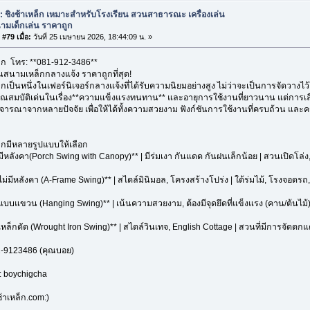
: ชิงช้าเหล็ก เหมาะสำหรับโรงเรียน สวนสาธารณะ เครื่องเล่น
ามเด็กเล่น ราคาถูก
#79 เมื่อ:
วันที่ 25 เมษายน 2026, 18:44:09 น. »
ล็ก โทร: **081-912-3486**
ล่นสนามเหล็กกลางแจ้ง ราคาถูกที่สุด!
ล็กเป็นหนึ่งในเฟอร์นิเจอร์กลางแจ้งที่ได้รับความนิยมอย่างสูง ไม่ว่าจะเป็นการจัดวาง
คุณสมบัติเด่นในเรื่อง**ความแข็งแรงทนทาน** และอายุการใช้งานที่ยาวนาน แต่การเล
พิจารณาจากหลายปัจจัย เพื่อให้ได้ทั้งความสวยงาม ฟังก์ชันการใช้งานที่ครบถ้วน และคว
ล็กมีหลายรูปแบบให้เลือก
ามีหลังคา(Porch Swing with Canopy)** | มีร่มเงา กันแดด กันฝนเล็กน้อย | สวนเปิดโล่ง,
าไม่มีหลังคา (A-Frame Swing)** | สไตล์มินิมอล, โครงสร้างโปร่ง | ใต้ร่มไม้, โรงจอดรถ, พื้
้าแบบแขวน (Hanging Swing)** | เน้นความสวยงาม, ต้องมีจุดยึดที่แข็งแรง (คาน/ต้นไม้)
าเหล็กดัด (Wrought Iron Swing)** | สไตล์วินเทจ, English Cottage | สวนที่มีการจัดตกแ
1-9123486 (คุณบอย)
D: boychigcha
้าเหล็ก.com:)