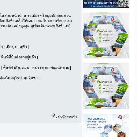
ไว้ในสวนหน้าบ้าน ระเบียง หรือมุมพักผ่อนส่วน
ือกชิงช้าเหล็กให้เหมาะสมกับสถานที่ของเรา
ามปลอดภัยสูงสุด ดูเพิ่มเติม*www.ชิงช้าเหล็
 ระเบียง, ดาดฟ้า |
นที่ที่มีหลังคาอยู่แล้ว |
 | พื้นที่จำกัด, ต้องการบรรยากาศผ่อนคลาย |
ต่งสไตล์ยุโรป, มุมจิบชา |
บันทึกการเข้า