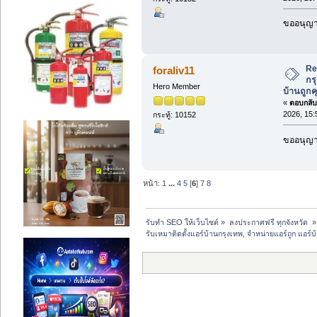
ขออนุญาต
Re
foraliv11
กร
Hero Member
บ้านถูกค
«
ตอบกลับ 
2026, 15:
กระทู้: 10152
ขออนุญาต
หน้า:
1
...
4
5
[
6
]
7
8
รับทำ SEO ให้เว็บไซต์
»
ลงประกาศฟรี ทุกจังหวัด 
»
รับเหมาติดตั้งแอร์บ้านกรุงเทพ, จำหน่ายแอร์ถูก แอร