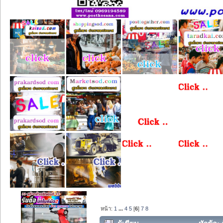
หน้า:
1
...
4
5
[
6
]
7
8