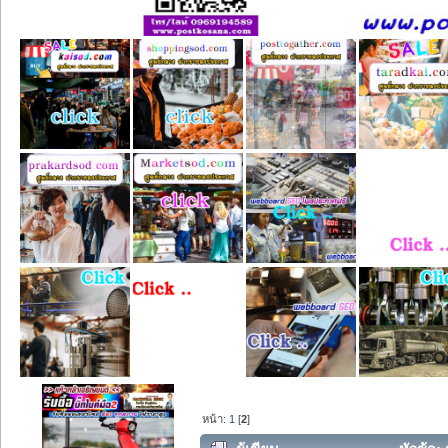
หน้า:
1
[
2
]