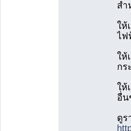
สำห
ให้
ไฟฟ
ให้
กร
ให้
อื่
ดูร
htt