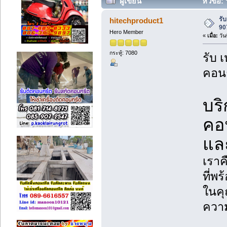
ผู้เขียน
หัวข้อ:
(อ่าน 19220 ครั้ง)
รั
hitechproduct1
90
Hero Member
«
เมื่อ:
วัน
กระทู้: 7080
รับ 
คอนก
บร
คอน
แล
เราค
ที่พ
ในคุ
ควา