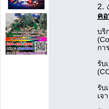
2.
คอ
บริ
(Co
การ
รับ
(CO
รับ
เจา