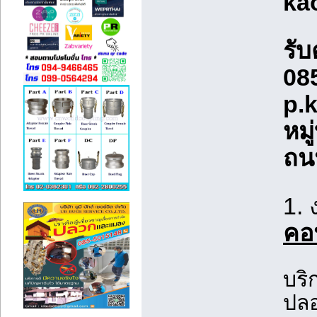
kao
รั
085
p.
หมู
ถนน
1.
คอ
บริ
ปลอ