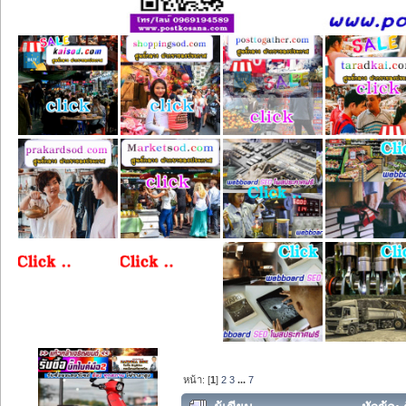
หน้า: [
1
]
2
3
...
7