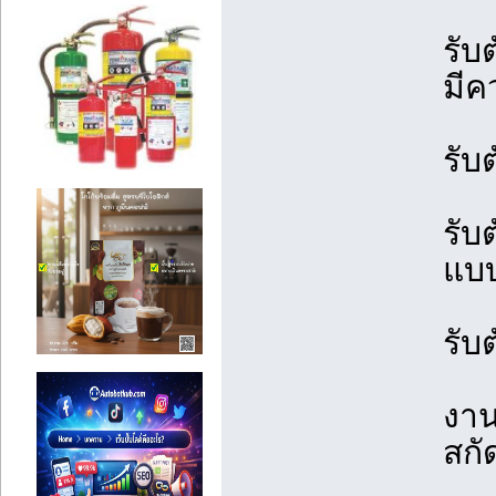
รับ
มีค
รับ
รับ
แบ
รับ
งาน
สก