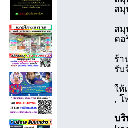
สม
สมุ
คอร
ร้า
รับ
ให้
, โ
บริ