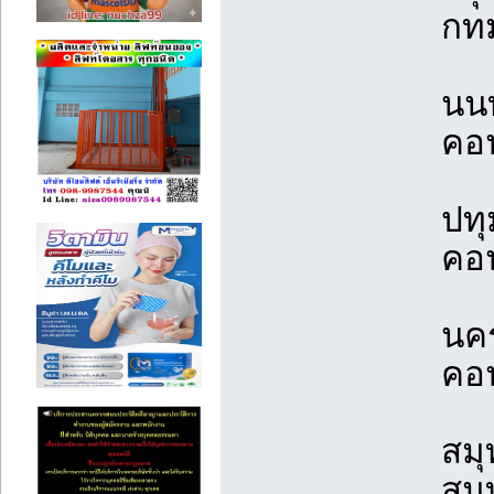
กทม
นนท
คอน
ปทุ
คอน
นคร
คอ
สมุ
สมุ