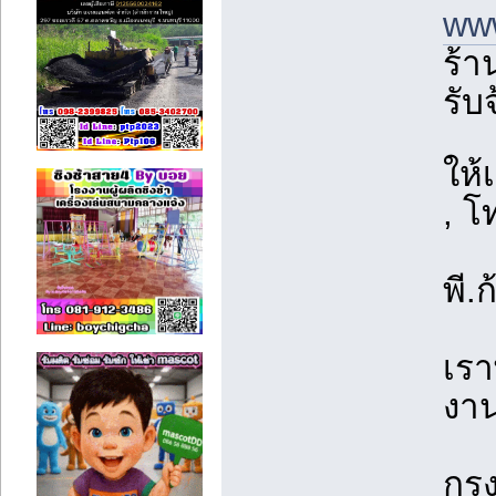
www
ร้า
รับ
ให้
, โ
พี.
เรา
งาน
กรุ