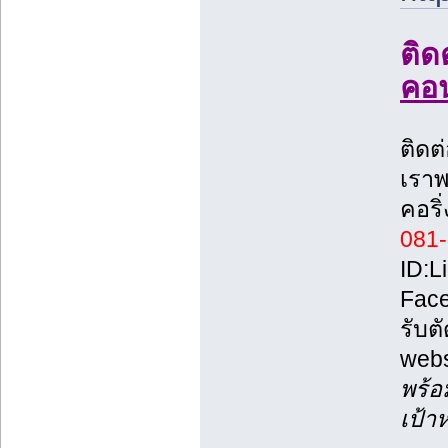
ติ
คอ
ติดต
เราพ
คอริ
081
ID:L
Fac
รับต
webs
พร้อ
เป้า