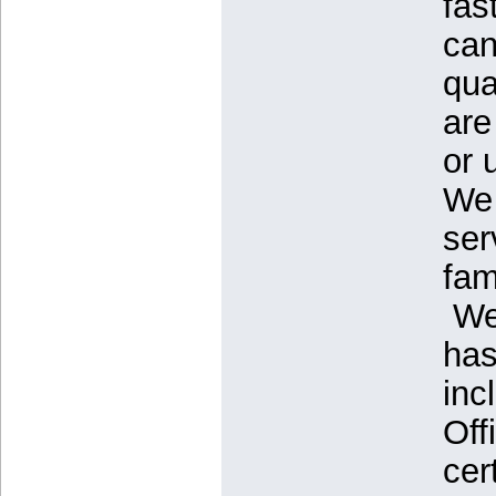
fas
can
qua
are
or 
We 
ser
fam
We 
has
inc
Off
cer