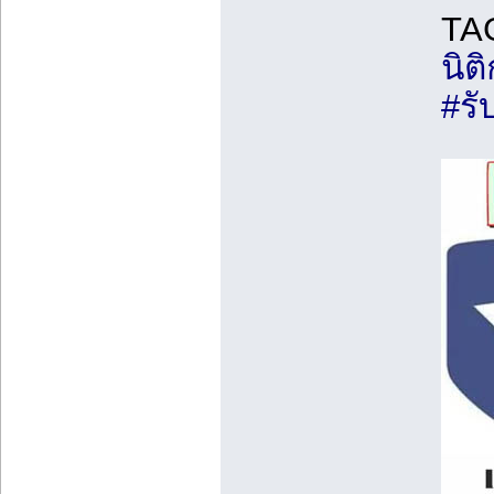
TA
นิต
#รั