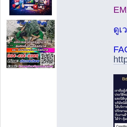
EM
ดูเ
FA
htt