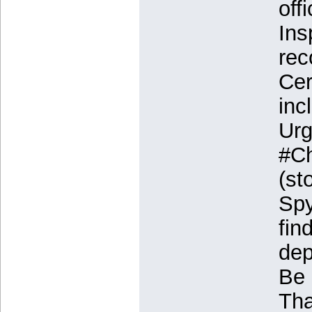
off
Ins
rec
Cer
inc
Urg
#Ch
(sto
Spy
fin
dep
Be 
Tha