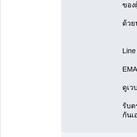
ของผ
ด้วย
Line
EMAI
ดูเว
รับต
กันเ