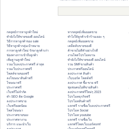
กลยุทธ์การหาลูกค้าใหม่
หากลยุทธ์เพิ่มยอดขาย
ทํายังไงให้ขายของดี ออนไลน์
ทําไงให้ลูกค้าเข้าร้านเยอะ ๆ
วิธีการหาลูกค้าของ sale
กลยุทธ์เพิ่มยอดขาย
วิธีหาลูกค้ากลุ่มเป้าหมาย
เคล็ดลับขายของดี
การหาลูกค้าใหม่ รักษาลูกค้าเก่า
ค้าขายไม่ดีทำอย่างไรดี
ช่องทางการเข้าถึงลูกค้า
งานโพสโปรโมทงาน
เพิ่มฐานลูกค้าใหม่
ทํายังไงให้ขายของดี ออนไลน์
รวมเว็บลงประกาศฟรี ล่าสุด
รวม SMFขายสินค้า
รวมเว็บประกาศฟรี
ประกาศฟรีออนไลน์
โพสต์ขายของฟรี
ลงประกาศ สินค้า
ลงโฆษณาสินค้าฟรี
เว็บบอร์ด โพสต์ฟรี
โฆษณาฟรี
ลงประกาศ ซื้อ-ขาย ฟรี
ประกาศฟรี
ชุมชนคนไอทีขายสินค้า
เว็บฟรีไม่จำกัด
ลงประกาศฟรีใหม่ๆ 2023
ทำ SEO ติด Google
โปรโมทธุรกิจฟรี
ลงประกาศขาย
โปรโมทสินค้าฟรี
เว็บฟรียอดนิยม
แจกฟรี รายชื่อเว็บลงประกาศฟรี
โพสโฆษณา
โปรโมท Social
ประกาศขายของ
โปรโมท youtube
ประกาศหางาน
แจกฟรี รายชื่อเว็บ
บริการ แนะนำเว็บ
แจกฟรีโพสเว็บบอร์ดsmf
ลงประกาศ
เว็บบอร์ดsmfโพสฟรี