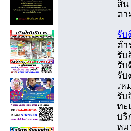
สิน
ตาม
รับ
ตำร
รับ
รับ
รับ
เห
รั
ทะเ
บริ
หมา