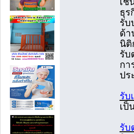
เช่
ธุร
รับ
ด้
นิต
รับ
การ
ประ
รับ
เป็
รับ