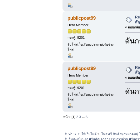
Re
publicpost99
สั
Hero Member
«
ตอบกลับ 
กระทู้: 9201
ดันกร
รับโพสเว็บ,รับลงประกาศ,รับจ้าง
โพส
Re
publicpost99
สั
Hero Member
«
ตอบกลับ 
กระทู้: 9201
ดันกร
รับโพสเว็บ,รับลงประกาศ,รับจ้าง
โพส
หน้า: [
1
]
2
3
...
6
รับทำ SEO ให้เว็บไซต์
»
โพสฟรี สินค้าทุกหมวดหมู่
รับสืบทะเบียนรถ #รับคัดเอกสารราชการด่วน #รับตร