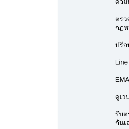
ด้วย
ตรวจ
กฎห
ปรึก
Line
EMAI
ดูเว
รับต
กันเ