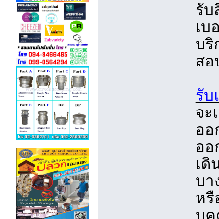
รับ
เบอ
บริ
สอบ
รับ
จะเ
ออก
ออก
เดิ
บา
หรื
บุค