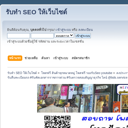
รับทำ SEO ให้เว็บไซต์
ยินดีต้อนรับคุณ,
บุคคลทั่วไป
กรุณา
เข้าสู่ระบบ
หรือ
ลงทะเบียน
เข้าสู่ระบบด้วยชื่อผู้ใช้ รหัสผ่าน และระยะเวลาในเซสชั่น
หน้าแรก
ช่วยเหลือ
ค้นหา
เข้าสู่ระบบ
สมัครสมาชิก
รับทำ SEO ให้เว็บไซต์
»
โพสฟรี สินค้าทุกหมวดหมู่ โพสฟรี รองรับSeo youtube
»
ลงประกา
รับสืบทะเบียนรถ #รับคัดเอกสารราชการด่วน #รับตรวจสอบสัญญาธุรกิจ ไลน์ @bds.service