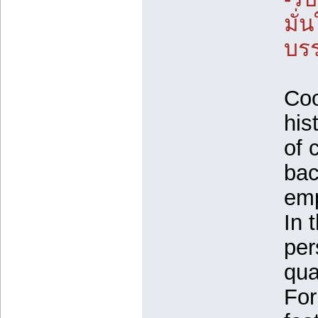
มั่
บร
Coo
his
of 
bac
emp
In 
per
qua
For