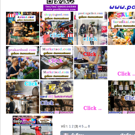
หน้า:
1
2
[
3
]
4
5
...
8