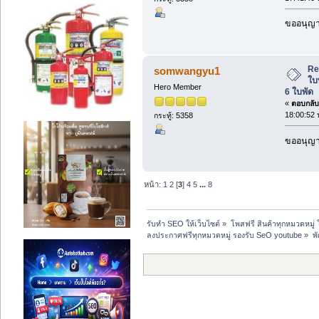
ขออนุญาต
Re
somwangyu1
ใบ
Hero Member
6 ใบพัด
«
ตอบกลับ 
18:00:52 
กระทู้: 5358
ขออนุญาต
หน้า:
1
2
[
3
]
4
5
...
8
รับทำ SEO ให้เว็บไซต์
»
โพสฟรี สินค้าทุกหมวดหมู่
ลงประกาศฟรีทุกหมวดหมู่ รองรับ SeO youtube
»
พ