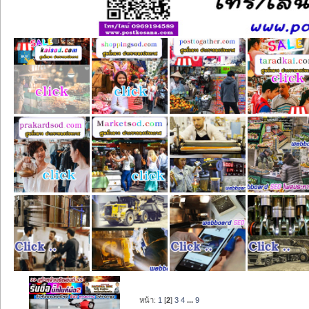
หน้า:
1
[
2
]
3
4
...
9