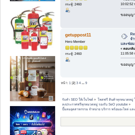
10:02:52 
กระทู้: 2460
ขออนุญาต
Re
getuppost11
จำ
Hero Member
และซ่อม
«
ตอบกลับ 
11:05:58 
กระทู้: 2460
ขออนุญาต
หน้า:
1
[
2
]
3
4
...
9
รับทำ SEO ให้เว็บไซต์
»
โพสฟรี สินค้าทุกหมวดหมู่
ลงประกาศฟรีทุกหมวดหมู่ รองรับ SeO youtube
»
ปั๊มลมอุตสาหกรรม จำหน่าย บริการ พร้อมอะไหล่ แล