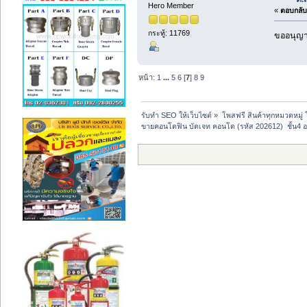
Hero Member
«
ตอบกลับ 
กระทู้: 11769
ขออนุญาต
หน้า:
1
...
5
6
[
7
]
8
9
รับทำ SEO ให้เว็บไซต์
»
โพสฟรี สินค้าทุกหมวดหมู่
ขายคอนโดฟิน บัดเจท คอนโด (รหัส 202612)  ชั้น4 อ