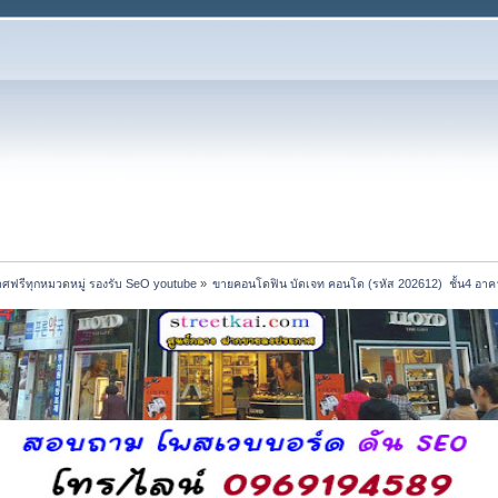
ศฟรีทุกหมวดหมู่ รองรับ SeO youtube
»
ขายคอนโดฟิน บัดเจท คอนโด (รหัส 202612)  ชั้น4 อาคา