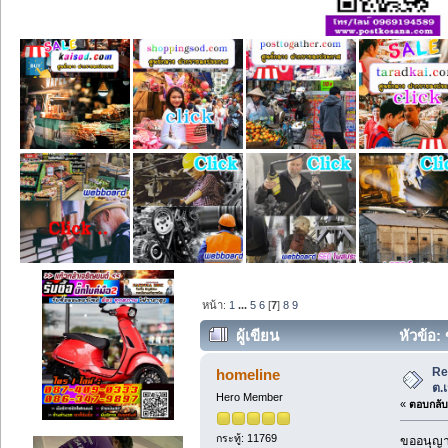
หน้า:
1
...
5
6
[
7
]
8
9
ผู้เขียน
หัวข้อ:
Re
homeline
ต.
Hero Member
«
ตอบกลับ 
กระทู้: 11769
ขออนุญาต