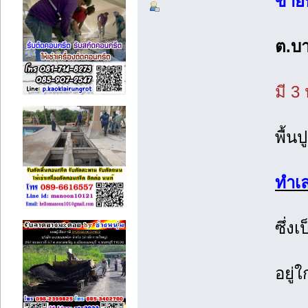
ขายบ
ต.บา
มี 3
พื้น
ทำเ
ซึ่ง
อยู่