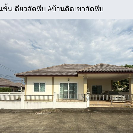
นชั้นเดียวสัตหีบ #บ้านติดเขาสัตหีบ