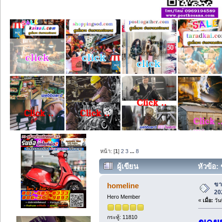
หน้า: [
1
]
2
3
...
8
ผู้เขียน
หัวข้อ: 
ขาย
homeline
20
Hero Member
«
เมื่อ:
วัน
กระทู้: 11810