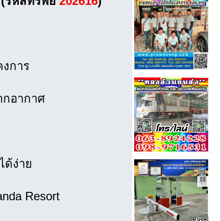
(รหัสทรัพย์
202616
)
โคงการ
กตากอากาศ
ได้ง่าย
iranda Resort