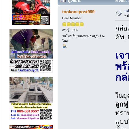
ผู้เขียน
หัวข้อ:
กล
tookonepost999
«
เม
Hero Member
กล่อ
กระทู้: 1966
คัท,
รับโพสเว็บ,รับลงประกาศ,รับจ้าง
โพส
เจา
พร้
กล่
ในยุ
ลูกฟ
ทราบ
แบบไ