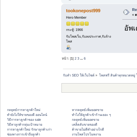
Re
tookonepost999
«
ต
Hero Member
อัพเ
กระทู้: 1966
รับโพสเว็บ,รับลงประกาศ,รับจ้าง
โพส
หน้า: [
1
]
2
3
...
6
รับทำ SEO ให้เว็บไซต์
»
โพสฟรี สินค้าทุกหมวดหมู่
กลยุทธ์การหาลูกค้าใหม่
หากลยุทธ์เพิ่มยอดขาย
ทํายังไงให้ขายของดี ออนไลน์
ทําไงให้ลูกค้าเข้าร้านเยอะ ๆ
วิธีการหาลูกค้าของ sale
กลยุทธ์เพิ่มยอดขาย
วิธีหาลูกค้ากลุ่มเป้าหมาย
เคล็ดลับขายของดี
การหาลูกค้าใหม่ รักษาลูกค้าเก่า
ค้าขายไม่ดีทำอย่างไรดี
ช่องทางการเข้าถึงลูกค้า
งานโพสโปรโมทงาน