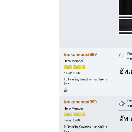
Re
tookonepost999
«
ต
Hero Member
อัพเ
กระทู้: 1966
รับโพสเว็บ,รับลงประกาศ,รับจ้าง
โพส
Re
tookonepost999
«
ต
Hero Member
อัพเ
กระทู้: 1966
รับโพสเว็บ,รับลงประกาศ,รับจ้าง
โพส