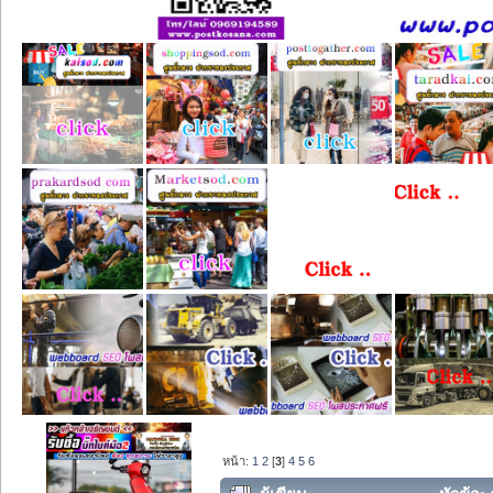
หน้า:
1
2
[
3
]
4
5
6