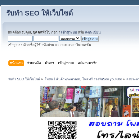
รับทำ SEO ให้เว็บไซต์
ยินดีต้อนรับคุณ,
บุคคลทั่วไป
กรุณา
เข้าสู่ระบบ
หรือ
ลงทะเบียน
เข้าสู่ระบบด้วยชื่อผู้ใช้ รหัสผ่าน และระยะเวลาในเซสชั่น
หน้าแรก
ช่วยเหลือ
ค้นหา
เข้าสู่ระบบ
สมัครสมาชิก
รับทำ SEO ให้เว็บไซต์
»
โพสฟรี สินค้าทุกหมวดหมู่ โพสฟรี รองรับSeo youtube
»
ลงประกา