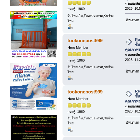
«
ตอบกลับ 
2026, 10:
กระทู้: 1960
รับโพสเว็บ,รับลงประกาศ,รับจ้าง
อัพเดทกร
โพส
Re
tookonepost999
ชั
Hero Member
คุณภาพส
«
ตอบกลับ 
2026, 11:
กระทู้: 1960
รับโพสเว็บ,รับลงประกาศ,รับจ้าง
อัพเดทกร
โพส
Re
tookonepost999
ชั
Hero Member
คุณภาพส
«
ตอบกลับ 
2026, 10:
กระทู้: 1960
รับโพสเว็บ,รับลงประกาศ,รับจ้าง
อัพเดทกร
โพส