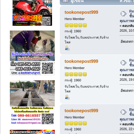
ผู้เขียน
หัวข้อ:
คุณภาพส่งออก (อ่าน 572 ครั้ง)
Re
tookonepost999
ชั
Hero Member
คุณภาพส
«
ตอบกลับ 
2026, 10:
กระทู้: 1960
รับโพสเว็บ,รับลงประกาศ,รับจ้าง
อัพเดทกร
โพส
Re
tookonepost999
ชั
Hero Member
คุณภาพส
«
ตอบกลับ 
2026, 19:
กระทู้: 1960
รับโพสเว็บ,รับลงประกาศ,รับจ้าง
อัพเดทกร
โพส
Re
tookonepost999
ชั
Hero Member
คุณภาพส
«
ตอบกลับ 
2026, 22:
กระทู้: 1960