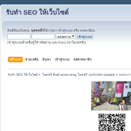
รับทำ SEO ให้เว็บไซต์
ยินดีต้อนรับคุณ,
บุคคลทั่วไป
กรุณา
เข้าสู่ระบบ
หรือ
ลงทะเบียน
เข้าสู่ระบบด้วยชื่อผู้ใช้ รหัสผ่าน และระยะเวลาในเซสชั่น
หน้าแรก
ช่วยเหลือ
ค้นหา
เข้าสู่ระบบ
สมัครสมาชิก
รับทำ SEO ให้เว็บไซต์
»
โพสฟรี สินค้าทุกหมวดหมู่ โพสฟรี รองรับSeo youtube
»
ลงประกา