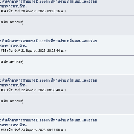
: สินค้าอาหารสายยาง D.seelin ที่ทานง่าย กลิ่นหอมและอร่อย
รอาหารครบถ้วน
#34 เมื่อ:
วันที่ 20 มิถุนายน 2026, 09:16:16 น. »
 อัพเดทกระทู้
: สินค้าอาหารสายยาง D.seelin ที่ทานง่าย กลิ่นหอมและอร่อย
รอาหารครบถ้วน
#35 เมื่อ:
วันที่ 21 มิถุนายน 2026, 20:23:44 น. »
 อัพเดทกระทู้
: สินค้าอาหารสายยาง D.seelin ที่ทานง่าย กลิ่นหอมและอร่อย
รอาหารครบถ้วน
#36 เมื่อ:
วันที่ 22 มิถุนายน 2026, 08:33:40 น. »
 อัพเดทกระทู้
: สินค้าอาหารสายยาง D.seelin ที่ทานง่าย กลิ่นหอมและอร่อย
รอาหารครบถ้วน
#37 เมื่อ:
วันที่ 23 มิถุนายน 2026, 09:17:58 น. »