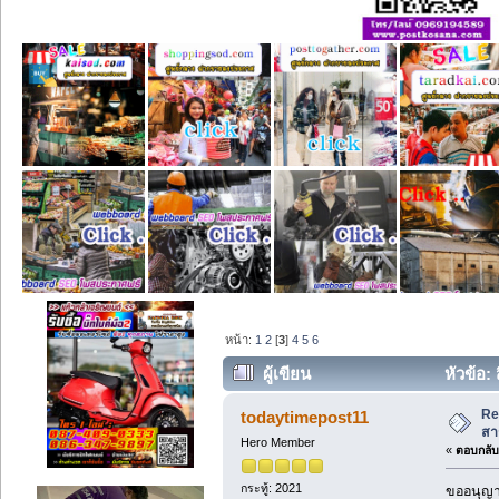
หน้า:
1
2
[
3
]
4
5
6
ผู้เขียน
หัวข้อ:
Re
todaytimepost11
สา
Hero Member
«
ตอบกลับ 
กระทู้: 2021
ขออนุญาต