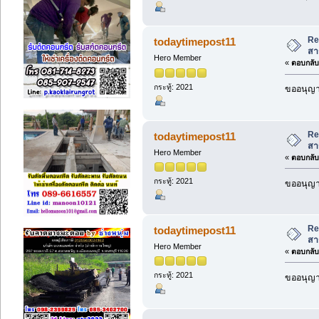
Re
todaytimepost11
สา
Hero Member
«
ตอบกลับ 
กระทู้: 2021
ขออนุญาต
Re
todaytimepost11
สา
Hero Member
«
ตอบกลับ 
กระทู้: 2021
ขออนุญาต
Re
todaytimepost11
สา
Hero Member
«
ตอบกลับ 
กระทู้: 2021
ขออนุญาต