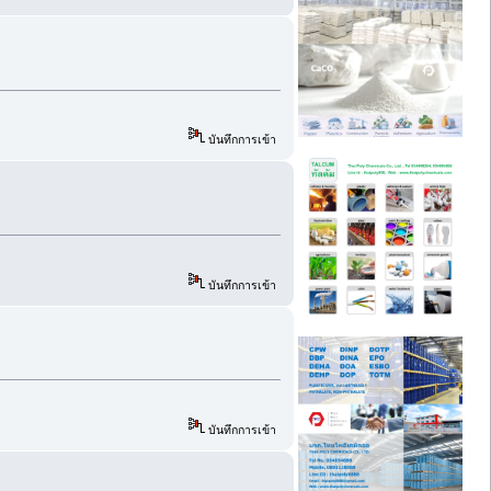
บันทึกการเข้า
บันทึกการเข้า
บันทึกการเข้า