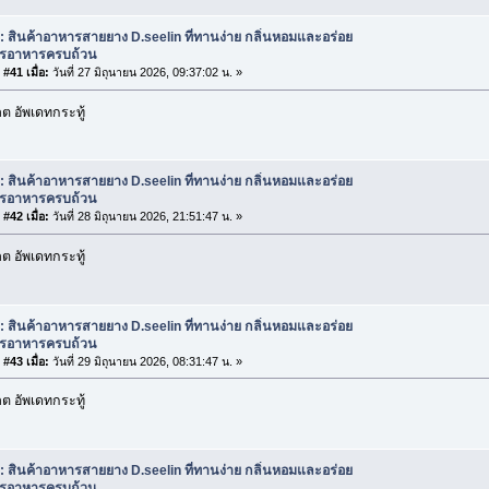
: สินค้าอาหารสายยาง D.seelin ที่ทานง่าย กลิ่นหอมและอร่อย
รอาหารครบถ้วน
#41 เมื่อ:
วันที่ 27 มิถุนายน 2026, 09:37:02 น. »
 อัพเดทกระทู้
: สินค้าอาหารสายยาง D.seelin ที่ทานง่าย กลิ่นหอมและอร่อย
รอาหารครบถ้วน
#42 เมื่อ:
วันที่ 28 มิถุนายน 2026, 21:51:47 น. »
 อัพเดทกระทู้
: สินค้าอาหารสายยาง D.seelin ที่ทานง่าย กลิ่นหอมและอร่อย
รอาหารครบถ้วน
#43 เมื่อ:
วันที่ 29 มิถุนายน 2026, 08:31:47 น. »
 อัพเดทกระทู้
: สินค้าอาหารสายยาง D.seelin ที่ทานง่าย กลิ่นหอมและอร่อย
รอาหารครบถ้วน