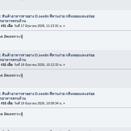
: สินค้าอาหารสายยาง D.seelin ที่ทานง่าย กลิ่นหอมและอร่อย
รอาหารครบถ้วน
#31 เมื่อ:
วันที่ 17 มิถุนายน 2026, 11:13:31 น. »
 อัพเดทกระทู้
: สินค้าอาหารสายยาง D.seelin ที่ทานง่าย กลิ่นหอมและอร่อย
รอาหารครบถ้วน
#32 เมื่อ:
วันที่ 18 มิถุนายน 2026, 10:12:33 น. »
 อัพเดทกระทู้
: สินค้าอาหารสายยาง D.seelin ที่ทานง่าย กลิ่นหอมและอร่อย
รอาหารครบถ้วน
#33 เมื่อ:
วันที่ 19 มิถุนายน 2026, 10:09:34 น. »
 อัพเดทกระทู้