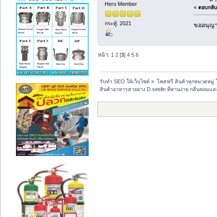
Hero Member
«
ตอบกลับ 
กระทู้: 2021
ขออนุญาต
หน้า:
1
2
[
3
]
4
5
6
รับทำ SEO ให้เว็บไซต์
»
โพสฟรี สินค้าทุกหมวดหมู่
สินค้าอาหารสายยาง D.seelin ที่ทานง่าย กลิ่นหอม