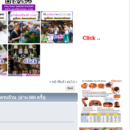
« หน้าที่แล้ว
ต่อไป »
พิมพ์
รบถ้วน (อ่าน 560 ครั้ง)