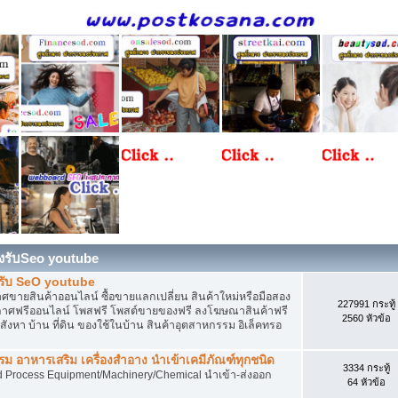
องรับSeo youtube
งรับ SeO youtube
ายสินค้าออนไลน์ ซื้อขายแลกเปลี่ยน สินค้าใหม่หรือมือสอง
227991 กระทู้
ศฟรีออนไลน์ โพสฟรี โพสต์ขายของฟรี ลงโฆษณาสินค้าฟรี
2560 หัวข้อ
งหา บ้าน ที่ดิน ของใช้ในบ้าน สินค้าอุตสาหกรรม อิเล็คทรอ
 อาหารเสริม เครื่องสำอาง นำเข้าเคมีภัณฑ์ทุกชนิด
3334 กระทู้
d Process Equipment/Machinery/Chemical นำเข้า-ส่งออก
64 หัวข้อ