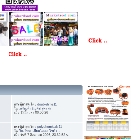
กระทู้ล่าสุด
โดย
doubletime11
ใน
เครื่องดื่มธัญพืช สูตรพร...
เมื่อ
วันนี้
เวลา 00:50:26
กระทู้ล่าสุด
โดย
polychemicals11
ใน
Re: ไททาเนียมไดออกไซด์ เ...
เมื่อ วันที่ 7 สิงหาคม 2026, 23:32:52 น.