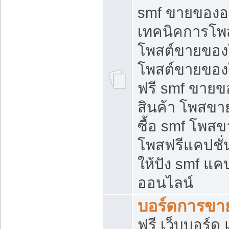
smf ขายของออ
เทคนิคการโพ
โพสต์ขายของ
โพสต์ขายของ
ฟรี smf ขายขอ
สินค้า โพสขา
ซื้อ smf โพ
โพสฟรีแคปชั
ให้ปัง smf แคป
ออนไลน์
บอร์ดการขา
ฟรี เว็บบอร์