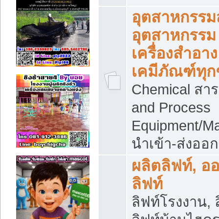
อุตสาหกรรม
อุตสาหกรรม
เครื่องสำอาง
เคมีภัณฑ์ทุก
Chemical สาร
and Process
Equipment/Ma
นำเข้า-ส่งออก
ผลิตลิฟท์, อ
ลิฟท์
ลิฟท์โรงงาน, ล