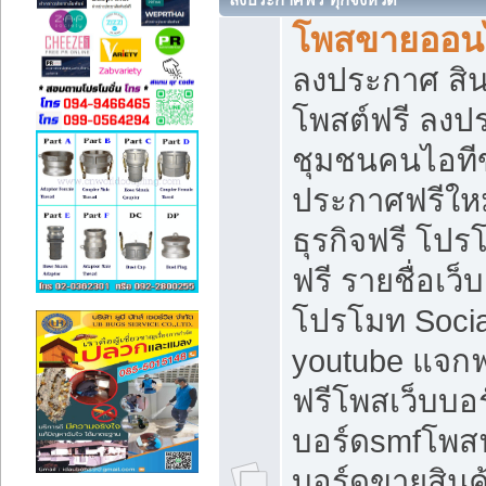
โพสขายออนไ
ลงประกาศ สินค
โพสต์ฟรี ลงปร
ชุมชนคนไอทีข
ประกาศฟรีให
ธุรกิจฟรี โปร
ฟรี รายชื่อเว
โปรโมท Soci
youtube แจกฟร
ฟรีโพสเว็บบอร
บอร์ดsmfโพสฟร
บอร์ดขายสินค