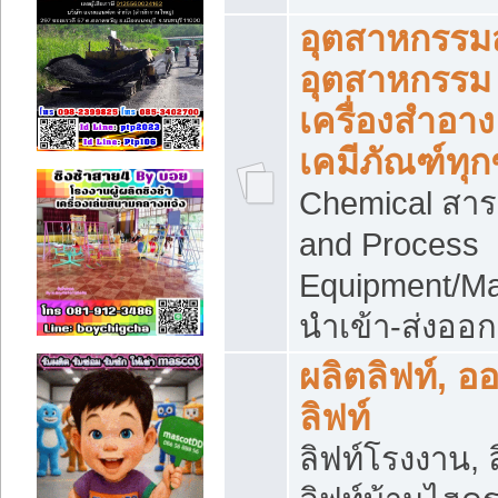
อุตสาหกรรม
อุตสาหกรรม
เครื่องสำอาง
เคมีภัณฑ์ทุก
Chemical สาร
and Process
Equipment/Ma
นำเข้า-ส่งออก
ผลิตลิฟท์, อ
ลิฟท์
ลิฟท์โรงงาน, ล