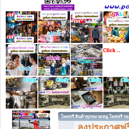
โพสฟรี สินค้าทุกหมวดหมู่ โพสฟรี ร
ลงประกาศฟรี