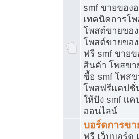
smf ขายของออ
เทคนิคการโพ
โพสต์ขายของ
โพสต์ขายของ
ฟรี smf ขายขอ
สินค้า โพสขา
ซื้อ smf โพ
โพสฟรีแคปชั
ให้ปัง smf แคป
ออนไลน์
บอร์ดการขา
ฟรี เว็บบอร์