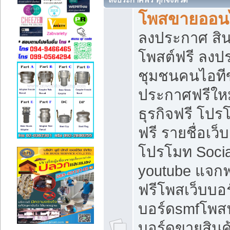
โพสขายออนไ
ลงประกาศ สินค
โพสต์ฟรี ลงปร
ชุมชนคนไอทีข
ประกาศฟรีให
ธุรกิจฟรี โปร
ฟรี รายชื่อเว
โปรโมท Soci
youtube แจกฟร
ฟรีโพสเว็บบอร
บอร์ดsmfโพสฟร
บอร์ดขายสินค