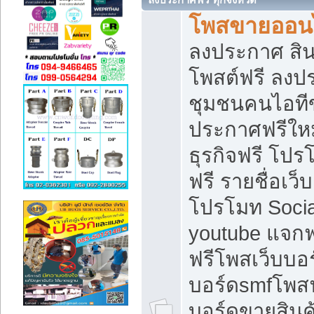
โพสขายออนไ
ลงประกาศ สินค
โพสต์ฟรี ลงปร
ชุมชนคนไอทีข
ประกาศฟรีให
ธุรกิจฟรี โปร
ฟรี รายชื่อเว
โปรโมท Soci
youtube แจกฟร
ฟรีโพสเว็บบอร
บอร์ดsmfโพสฟร
บอร์ดขายสินค