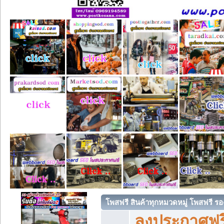
โพสฟรี สินค้าทุกหมวดหมู่ โพสฟรี ร
ลงประกาศฟรี