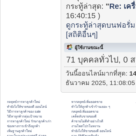
กระทู้ล่าสุด:
"
Re: เครื
16:40:15 )
ดูกระทู้ล่าสุดบนฟอรั่ม
[สถิติอื่นๆ]
ผู้ใช้งานขณะนี้
71 บุคคลทั่วไป, 0 
วันนี้ออนไลน์มากที่สุด:
1
ธันวาคม 2025, 11:08:05
กลยุทธ์การหาลูกค้าใหม่
หากลยุทธ์เพิ่มยอดขาย
ทํายังไงให้ขายของดี ออนไลน์
ทําไงให้ลูกค้าเข้าร้านเยอะ ๆ
วิธีการหาลูกค้าของ sale
กลยุทธ์เพิ่มยอดขาย
วิธีหาลูกค้ากลุ่มเป้าหมาย
เคล็ดลับขายของดี
การหาลูกค้าใหม่ รักษาลูกค้าเก่า
ค้าขายไม่ดีทำอย่างไรดี
ช่องทางการเข้าถึงลูกค้า
งานโพสโปรโมทงาน
เพิ่มฐานลูกค้าใหม่
ทํายังไงให้ขายของดี ออนไลน์
รวมเว็บลงประกาศฟรี ล่าสุด
รวม SMFขายสินค้า