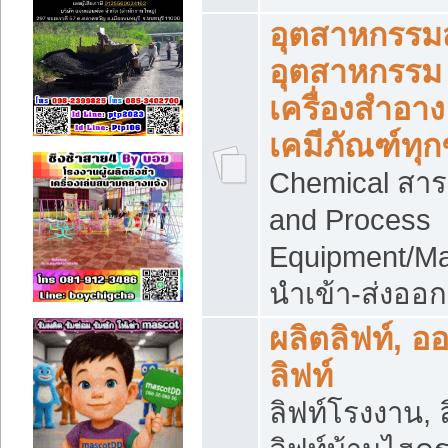
อุตสาหกรรม
อุตสาหกรรม
เครื่องสำอาง
เคมีภัณฑ์ทุก
Chemical สาร
and Process
Equipment/Ma
นำเข้า-ส่งออก
ผลิตลิฟท์, อ
ลิฟท์
ลิฟท์โรงงาน, ล