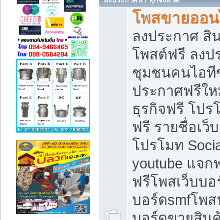
โพสขายออนไ
ลงประกาศ สินค
โพสต์ฟรี ลงปร
ชุมชนคนไอทีข
ประกาศฟรีให
ธุรกิจฟรี โปร
ฟรี รายชื่อเว
โปรโมท Soci
youtube แจกฟร
ฟรีโพสเว็บบอร
บอร์ดsmfโพสฟร
บอร์ดขายสินค