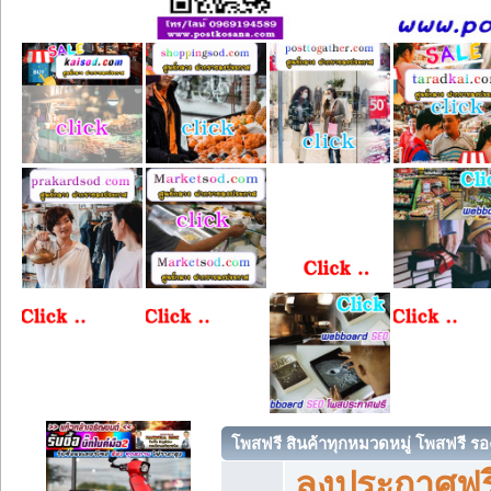
โพสฟรี สินค้าทุกหมวดหมู่ โพสฟรี ร
ลงประกาศฟรี