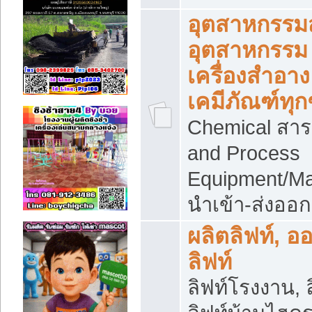
อุตสาหกรรม
อุตสาหกรรม
เครื่องสำอาง
เคมีภัณฑ์ทุก
Chemical สาร
and Process
Equipment/Ma
นำเข้า-ส่งออก
ผลิตลิฟท์, อ
ลิฟท์
ลิฟท์โรงงาน, ล