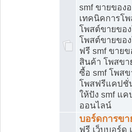
smf ขายของออ
เทคนิคการโพ
โพสต์ขายของ
โพสต์ขายของ
ฟรี smf ขายขอ
สินค้า โพสขา
ซื้อ smf โพ
โพสฟรีแคปชั
ให้ปัง smf แคป
ออนไลน์
บอร์ดการขา
ฟรี เว็บบอร์