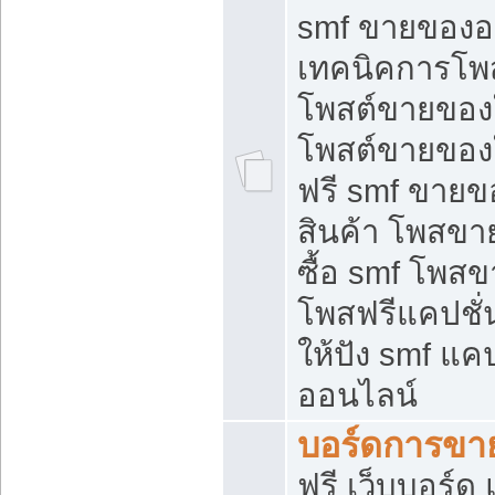
smf ขายของออ
เทคนิคการโพ
โพสต์ขายของ
โพสต์ขายของ
ฟรี smf ขายขอ
สินค้า โพสขา
ซื้อ smf โพ
โพสฟรีแคปชั
ให้ปัง smf แคป
ออนไลน์
บอร์ดการขา
ฟรี เว็บบอร์