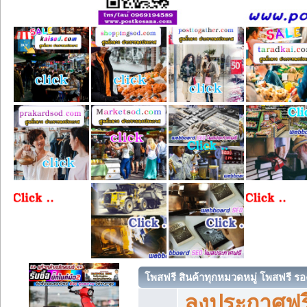
โพสฟรี สินค้าทุกหมวดหมู่ โพสฟรี ร
ลงประกาศฟรี