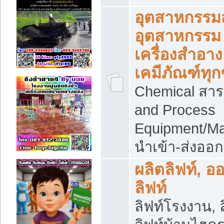
อุตสาหกรรม
อุตสาหกรรม
เครื่องสำอาง
เคมีภัณฑ์ทุก
Chemical สาร
and Process
Equipment/Ma
นำเข้า-ส่งออก
ผลิตลิฟท์, อ
ลิฟท์
ลิฟท์โรงงาน, ล