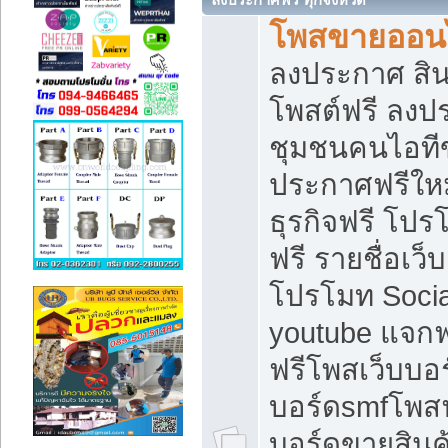
โพสขายออนไ
ลงประกาศ สินค
โพสต์ฟรี ลงปร
ชุมชนคนไอทีข
ประกาศฟรีให
ธุรกิจฟรี โปร
ฟรี รายชื่อเว
โปรโมท Soci
youtube แจกฟร
ฟรีโพสเว็บบอร
บอร์ดsmfโพสฟร
บอร์ดขายสินค