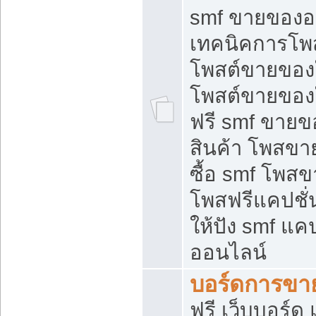
smf ขายของออ
เทคนิคการโพ
โพสต์ขายของ
โพสต์ขายของ
ฟรี smf ขายขอ
สินค้า โพสขา
ซื้อ smf โพ
โพสฟรีแคปชั
ให้ปัง smf แคป
ออนไลน์
บอร์ดการขา
ฟรี เว็บบอร์