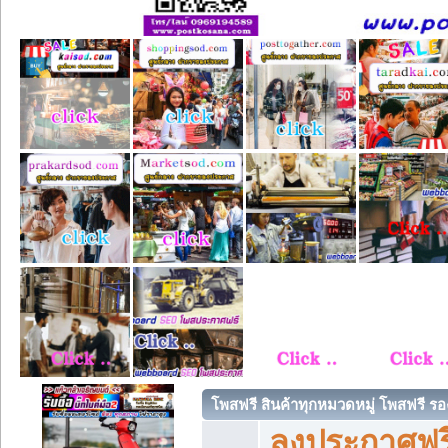
โพสฟรี สินค้าทุกหมวดหมู่ โพสฟรี ร
ลงประกาศฟรี