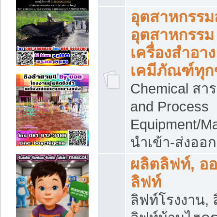
อุตสาหกรรม
อุตสาหกรรม
เครื่องสำอาง
เคมีภัณฑ์ทุก
Chemical สาร
and Process
Equipment/Ma
นำเข้า-ส่งออก
ผลิตลิฟท์, อ
ลิฟท์
ลิฟท์โรงงาน, ล