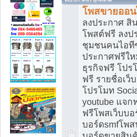
โพสขายออนไ
ลงประกาศ สินค
โพสต์ฟรี ลงปร
ชุมชนคนไอทีข
ประกาศฟรีให
ธุรกิจฟรี โปร
ฟรี รายชื่อเว
โปรโมท Soci
youtube แจกฟร
ฟรีโพสเว็บบอร
บอร์ดsmfโพสฟร
บอร์ดขายสินค