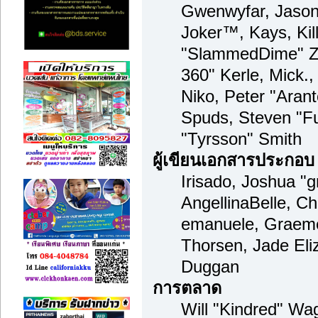
Gwenwyfar, Jason 
Joker™, Kays, Kil
"SlammedDime" Zu
360" Kerle, Mick.
Niko, Peter "Arant
Spuds, Steven "F
"Tyrsson" Smith
ผู้เขียนเอกสารประกอบ
Irisado, Joshua "
AngellinaBelle, Cha
emanuele, Graeme
Thorsen, Jade Eli
Duggan
การตลาด
Will "Kindred" Wa