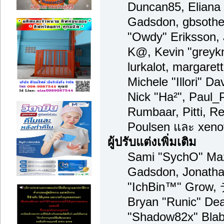
Duncan85, Eliana 
Gadsdon, gbsother
"Owdy" Eriksson, 
K@, Kevin "greykni
lurkalot, margaret
Michele "Illori" Da
Nick "Ha²", Paul_
Rumbaar, Pitti, 
Poulsen และ xeno
ผู้ปรับแต่งเพิ่มเติม
Sami "SychO" Maz
Gadsdon, Jonatha
"IchBin™" Grow,
Bryan "Runic" Dea
"Shadow82x" Blabe