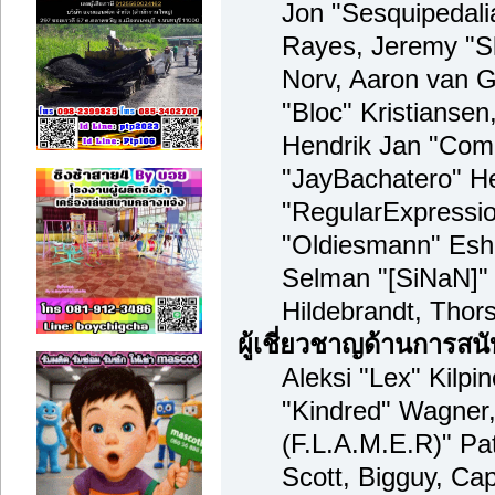
Jon "Sesquipedalia
Rayes, Jeremy "S
Norv, Aaron van G
"Bloc" Kristianse
Hendrik Jan "Comp
"JayBachatero" H
"RegularExpressi
"Oldiesmann" Esho
Selman "[SiNaN]" 
Hildebrandt, Thor
ผู้เชี่ยวชาญด้านการสน
Aleksi "Lex" Kilpi
"Kindred" Wagner,
(F.L.A.M.E.R)" Pat
Scott, Bigguy, Ca