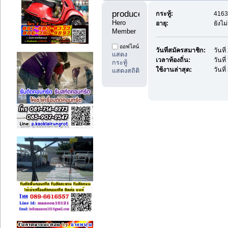
producedd 
กระทู้:
4163 
Hero 
อายุ:
ยังไม
Member
ออฟไลน์
วันที่สมัครสมาชิก:
วันที
แสดง
เวลาท้องถิ่น:
วันที
กระทู้
ใช้งานล่าสุด:
วันที
แสดงสถิติ