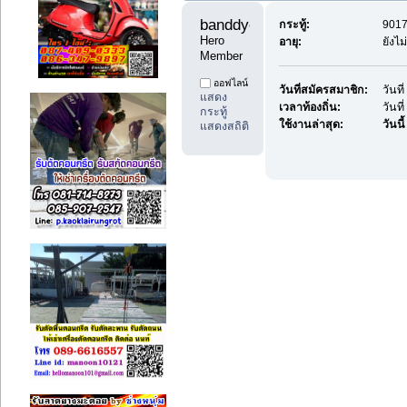
banddyes1 
กระทู้:
9017
Hero 
อายุ:
ยังไม
Member
ออฟไลน์
วันที่สมัครสมาชิก:
วันท
แสดง
เวลาท้องถิ่น:
วันที
กระทู้
ใช้งานล่าสุด:
วันนี้
แสดงสถิติ