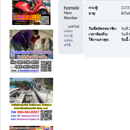
homeline 
กระทู้:
11731
Hero 
อายุ:
ยังไม
Member
ออฟไลน์
วันที่สมัครสมาชิก:
วันที
แสดง
เวลาท้องถิ่น:
วันที
กระทู้
ใช้งานล่าสุด:
วันนี้
แสดง
สถิติ