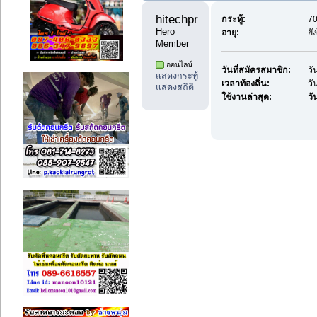
hitechproduct1 
กระทู้:
70
Hero 
อายุ:
ยั
Member
ออนไลน์
วันที่สมัครสมาชิก:
วั
แสดงกระทู้
เวลาท้องถิ่น:
วั
แสดงสถิติ
ใช้งานล่าสุด:
วัน