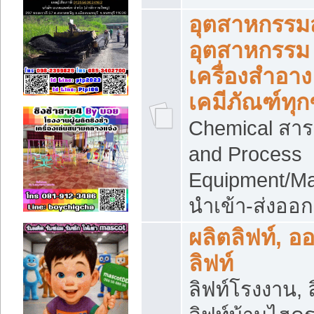
อุตสาหกรรม
อุตสาหกรรม
เครื่องสำอาง
เคมีภัณฑ์ทุก
Chemical สาร
and Process
Equipment/Ma
นำเข้า-ส่งออก
ผลิตลิฟท์, อ
ลิฟท์
ลิฟท์โรงงาน, ล