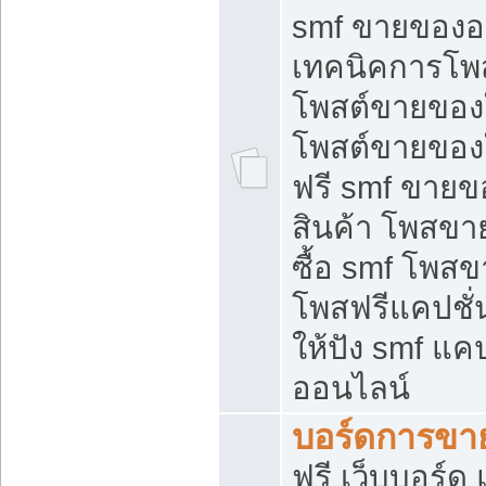
smf ขายของออ
เทคนิคการโพ
โพสต์ขายของ
โพสต์ขายของ
ฟรี smf ขายขอ
สินค้า โพสขา
ซื้อ smf โพ
โพสฟรีแคปชั
ให้ปัง smf แคป
ออนไลน์
บอร์ดการขา
ฟรี เว็บบอร์