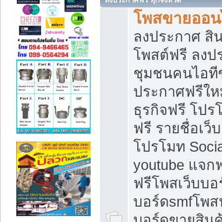
โพสขายออนไ
ลงประกาศ สินค
โพสต์ฟรี ลงปร
ชุมชนคนไอทีข
ประกาศฟรีให
ธุรกิจฟรี โปร
ฟรี รายชื่อเว
โปรโมท Soci
youtube แจกฟร
ฟรีโพสเว็บบอร
บอร์ดsmfโพสฟร
บอร์ดขายสินค