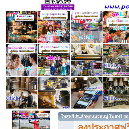
โพสฟรี สินค้าทุกหมวดหมู่ โพสฟรี ร
ลงประกาศฟรี