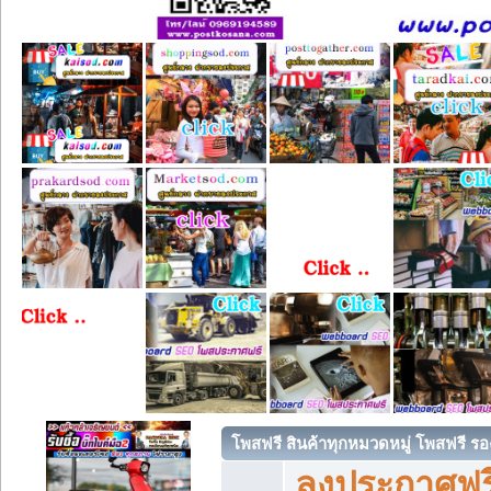
โพสฟรี สินค้าทุกหมวดหมู่ โพสฟรี ร
ลงประกาศฟรี