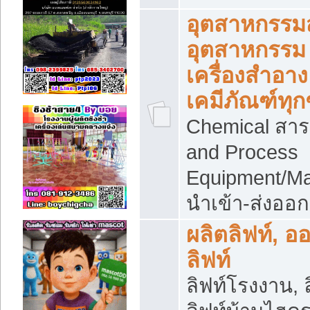
อุตสาหกรรม
อุตสาหกรรม
เครื่องสำอาง
เคมีภัณฑ์ทุก
Chemical สาร
and Process
Equipment/Ma
นำเข้า-ส่งออก
ผลิตลิฟท์, อ
ลิฟท์
ลิฟท์โรงงาน, ล