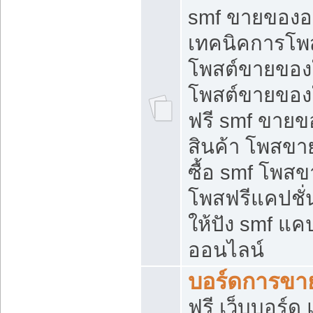
smf ขายของออ
เทคนิคการโพ
โพสต์ขายของ
โพสต์ขายของ
ฟรี smf ขายขอ
สินค้า โพสขา
ซื้อ smf โพ
โพสฟรีแคปชั
ให้ปัง smf แคป
ออนไลน์
บอร์ดการขา
ฟรี เว็บบอร์