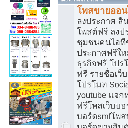
โพสขายออนไ
ลงประกาศ สินค
โพสต์ฟรี ลงปร
ชุมชนคนไอทีข
ประกาศฟรีให
ธุรกิจฟรี โปร
ฟรี รายชื่อเว
โปรโมท Soci
youtube แจกฟร
ฟรีโพสเว็บบอร
บอร์ดsmfโพสฟร
บอร์ดขายสินค