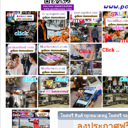
โพสฟรี สินค้าทุกหมวดหมู่ โพสฟรี ร
ลงประกาศฟรี