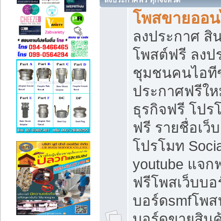
โพสขายออนไ
ลงประกาศ สินค
โพสต์ฟรี ลงปร
ชุมชนคนไอทีข
ประกาศฟรีให
ธุรกิจฟรี โปร
ฟรี รายชื่อเว
โปรโมท Soci
youtube แจกฟร
ฟรีโพสเว็บบอร
บอร์ดsmfโพสฟร
บอร์ดขายสินค