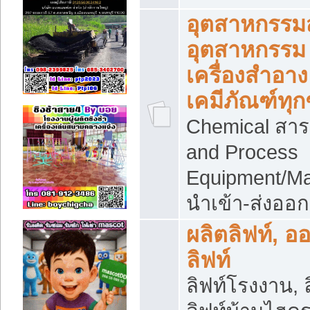
อุตสาหกรรม
อุตสาหกรรม
เครื่องสำอาง
เคมีภัณฑ์ทุก
Chemical สาร
and Process
Equipment/Ma
นำเข้า-ส่งออก
ผลิตลิฟท์, อ
ลิฟท์
ลิฟท์โรงงาน, ล