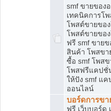
smf ขายของออ
เทคนิคการโพ
โพสต์ขายของ
โพสต์ขายของ
ฟรี smf ขายขอ
สินค้า โพสขา
ซื้อ smf โพ
โพสฟรีแคปชั
ให้ปัง smf แคป
ออนไลน์
บอร์ดการขา
ฟรี เว็บบอร์