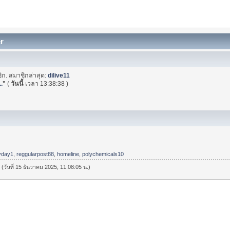
er
ิก. สมาชิกล่าสุด:
dilive11
.
"
(
วันนี้
เวลา 13:38:38 )
yday1
,
reggularpost88
,
homeline
,
polychemicals10
 (วันที่ 15 ธันวาคม 2025, 11:08:05 น.)