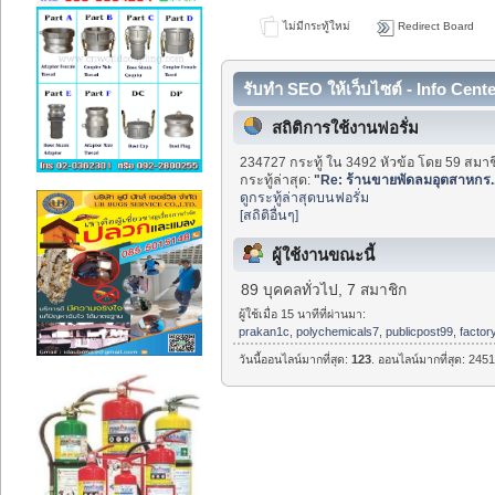
ไม่มีกระทู้ใหม่
Redirect Board
รับทำ SEO ให้เว็บไซต์ - Info Cent
สถิติการใช้งานฟอรั่ม
234727 กระทู้ ใน 3492 หัวข้อ โดย 59 สมาช
กระทู้ล่าสุด:
"
Re: ร้านขายพัดลมอุตสาหกร..
ดูกระทู้ล่าสุดบนฟอรั่ม
[สถิติอื่นๆ]
ผู้ใช้งานขณะนี้
89 บุคคลทั่วไป, 7 สมาชิก
ผู้ใช้เมื่อ 15 นาทีที่ผ่านมา:
prakan1c
,
polychemicals7
,
publicpost99
,
factor
วันนี้ออนไลน์มากที่สุด:
123
. ออนไลน์มากที่สุด: 2451