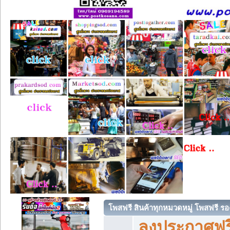
โพสฟรี สินค้าทุกหมวดหมู่ โพสฟรี ร
ลงประกาศฟรี