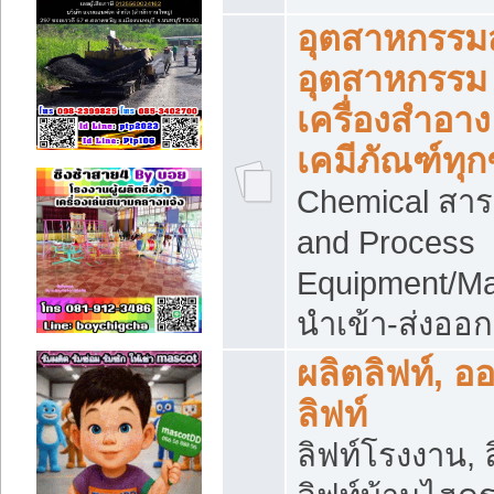
อุตสาหกรรม
อุตสาหกรรม
เครื่องสำอาง
เคมีภัณฑ์ทุก
Chemical สาร
and Process
Equipment/Ma
นำเข้า-ส่งออก
ผลิตลิฟท์, อ
ลิฟท์
ลิฟท์โรงงาน, ล