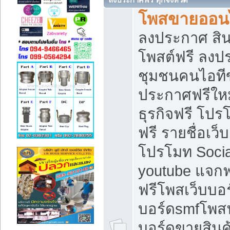
โพสขายออนไ
ลงประกาศ สินค
โพสต์ฟรี ลงปร
ชุมชนคนไอทีข
ประกาศฟรีให
ธุรกิจฟรี โปร
ฟรี รายชื่อเว
โปรโมท Soci
youtube แจกฟร
ฟรีโพสเว็บบอร
บอร์ดsmfโพสฟร
บอร์ดขายสินค