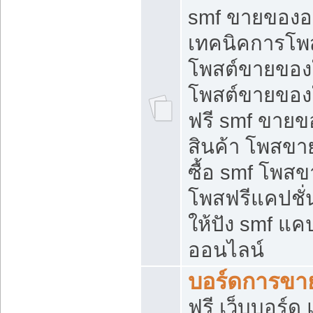
smf ขายของออ
เทคนิคการโพ
โพสต์ขายของ
โพสต์ขายของ
ฟรี smf ขายขอ
สินค้า โพสขา
ซื้อ smf โพ
โพสฟรีแคปชั
ให้ปัง smf แคป
ออนไลน์
บอร์ดการขา
ฟรี เว็บบอร์