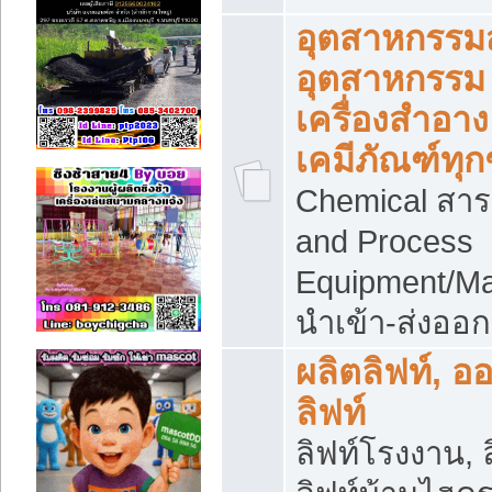
อุตสาหกรรม
อุตสาหกรรม
เครื่องสำอาง
เคมีภัณฑ์ทุก
Chemical สาร
and Process
Equipment/Ma
นำเข้า-ส่งออก
ผลิตลิฟท์, อ
ลิฟท์
ลิฟท์โรงงาน, ล