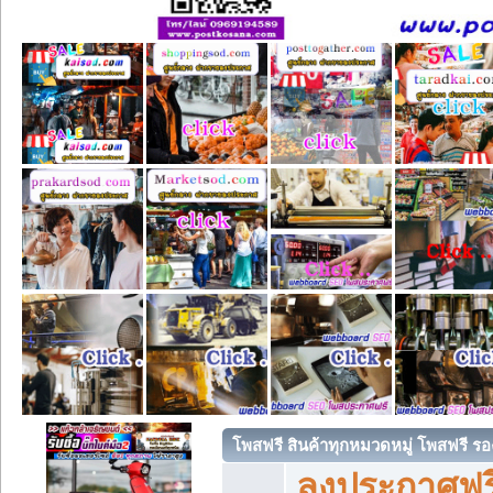
โพสฟรี สินค้าทุกหมวดหมู่ โพสฟรี ร
ลงประกาศฟรี