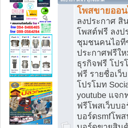
โพสขายออนไ
ลงประกาศ สินค
โพสต์ฟรี ลงปร
ชุมชนคนไอทีข
ประกาศฟรีให
ธุรกิจฟรี โปร
ฟรี รายชื่อเว
โปรโมท Soci
youtube แจกฟร
ฟรีโพสเว็บบอร
บอร์ดsmfโพสฟร
บอร์ดขายสินค